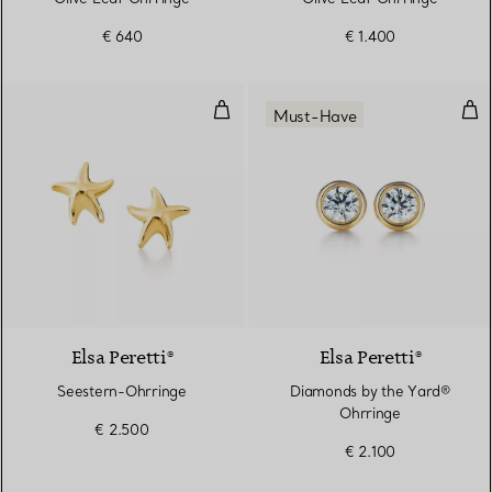
€ 640
€ 1.400
Seestern-Ohrringe
Dia
Must-Have
Elsa Peretti®
Elsa Peretti®
Seestern-Ohrringe
Diamonds by the Yard®
Ohrringe
€ 2.500
€ 2.100