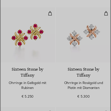
Ohrringe in Gelbgold mit Rubine
Ohr
Sixteen Stone by
Sixteen Stone by
Tiffany
Tiffany
Ohrringe in Gelbgold mit
Ohrringe in Roségold und
Rubinen
Platin mit Diamanten
€ 5.250
€ 5.300