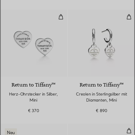
Herz-Ohrstecker in Silber, Mini
Creo
Return to Tiffany™
Return to Tiffany™
Herz-Ohrstecker in Silber,
Creolen in Sterlingsilber mit
Mini
Diamanten, Mini
€ 370
€ 890
Dia
Neu