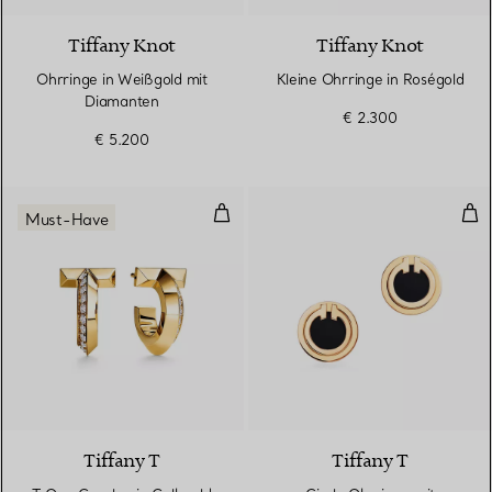
Tiffany Knot
Tiffany Knot
Ohrringe in Weißgold mit
Kleine Ohrringe in Roségold
Diamanten
€ 2.300
€ 5.200
T One Creolen in Gelbgold mit 
Cir
Must-Have
3 Materialien
Tiffany T
Tiffany T