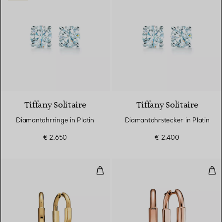
Tiffany Solitaire
Tiffany Solitaire
Diamantohrringe in Platin
Diamantohrstecker in Platin
€ 2.650
€ 2.400
Ohrringe in Gelbgold, Medium
Kle