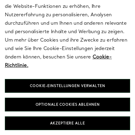
außergewöhnliches Schmuckstück, das von Generation zu
die Website-Funktionen zu erhöhen, Ihre
Generation weitergegeben wird.
Nutzererfahrung zu personalisieren, Analysen
durchzuführen und um Ihnen und anderen relevante
und personalisierte Inhalte und Werbung zu zeigen.
HALSKETTEN & ANHÄNGER IN STERLING SILVER MIT TOPAZ
ARMBÄNDER IN STERLING SILVER MIT TOPAZ
Um mehr über Cookies und ihre Zwecke zu erfahren
RINGE IN STERLING SILVER MIT TOPAZ
und wie Sie Ihre Cookie-Einstellungen jederzeit
GESCHENKE FÜR SIE IN STERLING SILVER MIT TOPAZ
ändern können, besuchen Sie unsere
Cookie-
Richtlinie.
COOKIE-EINSTELLUNGEN VERWALTEN
Nach Kategorie ansehen
OPTIONALE COOKIES ABLEHNEN
AKZEPTIERE ALLE