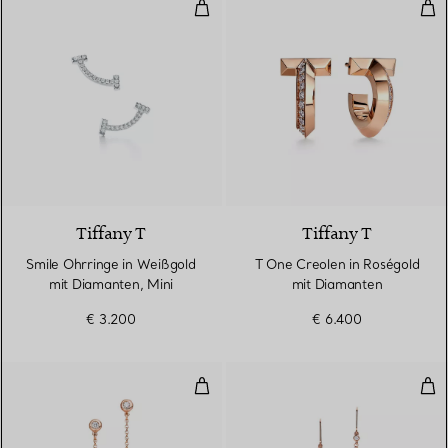
Smile Ohrringe in Weißgold mit 
T O
3 Materialien
Tiffany T
Tiffany T
Smile Ohrringe in Weißgold
T One Creolen in Roségold
mit Diamanten, Mini
mit Diamanten
€ 3.200
€ 6.400
Diamonds by the Yard® Open He
Mes