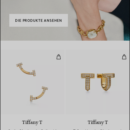
DIE PRODUKTE ANSEHEN
Smile Ohrringe in Gelbgold mit D
T O
3 Materialien
Tiffany T
Tiffany T