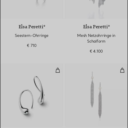
Elsa Peretti®
Elsa Peretti®
Seestern-Ohrringe
Mesh Netzohrringe in
Schalform
€ 710
€ 4.100
Teardrop Ohrringe
Mes