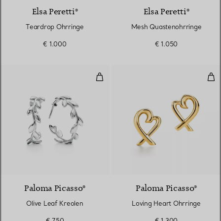
Elsa Peretti®
Elsa Peretti®
Teardrop Ohrringe
Mesh Quastenohrringe
€ 1.000
€ 1.050
Olive Leaf Kreolen
Lov
Paloma Picasso®
Paloma Picasso®
Olive Leaf Kreolen
Loving Heart Ohrringe
€ 750
€ 1.300