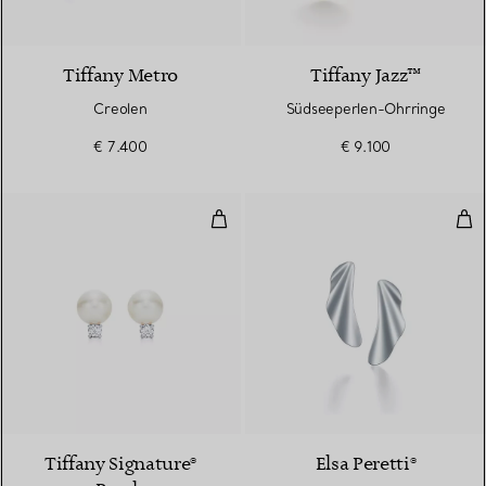
2 Materialien
Tiffany Metro
Tiffany Jazz™
Creolen
Südseeperlen-Ohrringe
€ 7.400
€ 9.100
Ohrringe
Hig
2 Farben
Tiffany Signature®
Elsa Peretti®