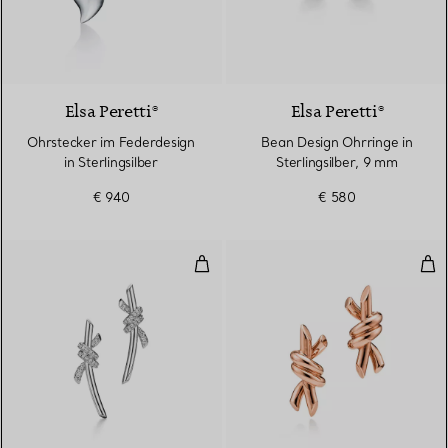
Elsa Peretti®
Elsa Peretti®
Ohrstecker im Federdesign
Bean Design Ohrringe in
in Sterlingsilber
Sterlingsilber, 9 mm
€ 940
€ 580
Ohrringe in Weißgold mit Diama
Kle
4 Materialien