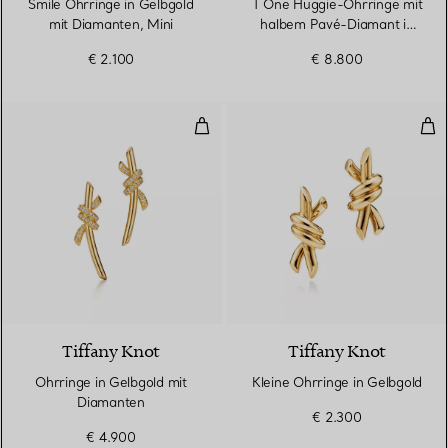
Smile Ohrringe in Gelbgold
T One Huggie-Ohrringe mit
mit Diamanten, Mini
halbem Pavé-Diamant in
Gelbgold
€ 2.100
€ 8.800
Ohrringe in Gelbgold mit Diaman
Kle
4 Materialien
Tiffany Knot
Tiffany Knot
Ohrringe in Gelbgold mit
Kleine Ohrringe in Gelbgold
Diamanten
€ 2.300
€ 4.900