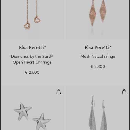
Elsa Peretti®
Elsa Peretti®
Diamonds by the Yard®
Mesh Netzohrringe
Open Heart Ohrringe
€ 2.300
€ 2.600
Seestern-Ohrringe
Mes