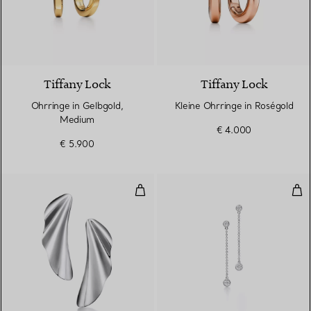
3 Materialien
Tiffany Lock
Tiffany Lock
Ohrringe in Gelbgold,
Kleine Ohrringe in Roségold
Medium
€ 4.000
€ 5.900
High Tide Ohrringe in Sterlingsilb
Dia