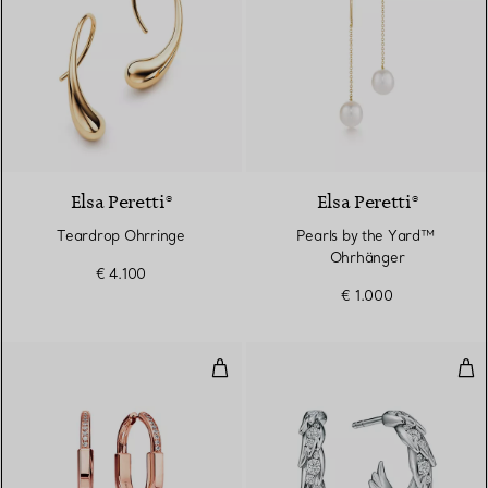
Elsa Peretti®
Elsa Peretti®
Teardrop Ohrringe
Pearls by the Yard™ ​​
Ohrhänger
€ 4.100
€ 1.000
Ohrringe in Roségold mit Diama
Kre