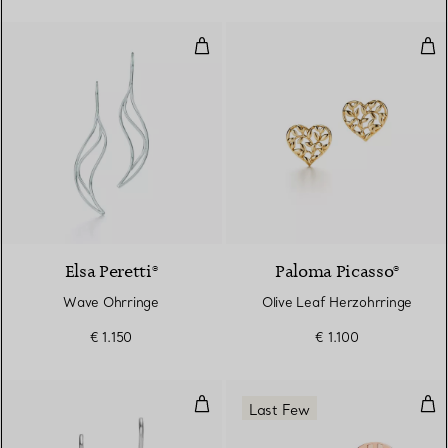
Wave Ohrringe
Oli
Elsa Peretti®
Paloma Picasso®
Wave Ohrringe
Olive Leaf Herzohrringe
€ 1.150
€ 1.100
Olive Leaf Ohrhänger
Cir
Last Few