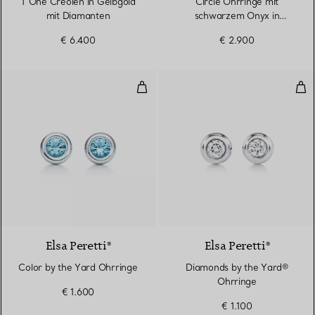
T One Creolen in Gelbgold
Circle Ohrringe mit
mit Diamanten
schwarzem Onyx in
Gelbgold
€ 6.400
€ 2.900
Color by the Yard Ohrringe
Dia
Elsa Peretti®
Elsa Peretti®
Color by the Yard Ohrringe
Diamonds by the Yard®
Ohrringe
€ 1.600
€ 1.100