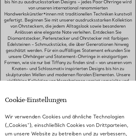
bis hin zu ausdrucksstarken Designs – jedes Paar Ohrringe wird
von unseren international renommierten
Handwerkskünstler*innen mit traditionellen Techniken kunstvoll
gefertigt. Beginnen Sie mit unserer ausdrucksstarken Kollektion
von Ohrsteckern, die jedem Alltagslook sowie besonderen
Anlässen eine elegante Note verleihen. Entdecken Sie
Diamantstecker, Perlenstecker und Ohrstecker mit farbigen
Edelsteinen – Schmuckstücke, die über Generationen hinweg
geschätzt werden. Für ein auffälliges Statement erkunden Sie
unsere Ohrhänger und Statement-Ohrringe in einzigartigen
Formen, wie sie nur bei Tiffany zu finden sind – von unseren vom
Knoten- und Schlossmotiv inspirierten Designs bis hin zu
skulpturalen Wellen und modernen floralen Elementen. Unsere
vielfältige Kollektion von Herzohrringen vereint verspielte und
elegante Designs – erhältlich als Stecker, Creolen oder
Ohrhänger. Entdecken Sie zudem unsere begehrte Auswahl an
Cookie-Einstellungen
Diamantohrringen: von Pavé-Creolen über Solitär-Ohrringe bis
hin zu funkelnden Diamant-Ohrhängern, kunstvoll entworfen von
unseren Meisterhandwerker*innen. Für das perfekte Earring-
Wir verwenden Cookies und ähnliche Technologien
Stack kombinieren Sie verschiedene Metalle, Formen oder
Längen – etwa Diamantstecker, Ohrhänger und kleine Creolen –
(„Cookies“), einschließlich Cookies von Drittparteien,
auf ungezwungene Weise. Präsentiert in unserer ikonischen Blue
um unsere Website zu betreiben und zu verbessern,
Box sind Tiffany Ohrringe in Sterling Silver mit Topaz ein