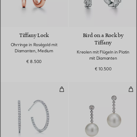
3 Materialien
Tiffany Lock
Bird on a Rock by
Tiffany
Ohrringe in Roségold mit
Diamanten, Medium
Kreolen mit Flügeln in Platin
mit Diamanten
€ 8.500
€ 10.500
Creolen
Süd