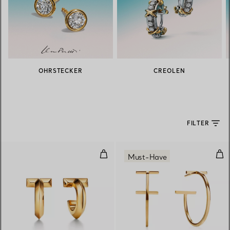
OHRSTECKER
CREOLEN
FILTER
T One Creolen in Gelbgold
Cre
Must-Have