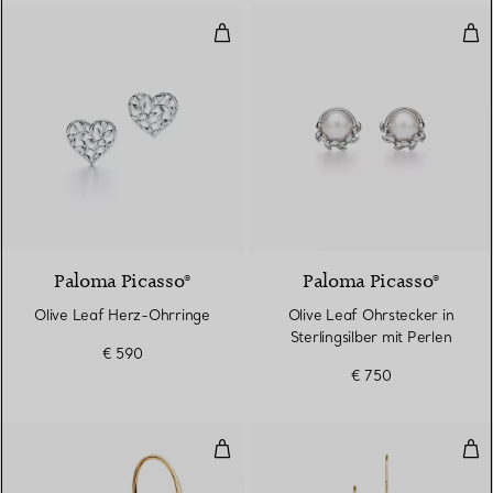
Olive Leaf Herz-Ohrringe
Oliv
Paloma Picasso®
Paloma Picasso®
Olive Leaf Herz-Ohrringe
Olive Leaf Ohrstecker in
Sterlingsilber mit Perlen
€ 590
€ 750
Teardrop Ohrringe
Pea