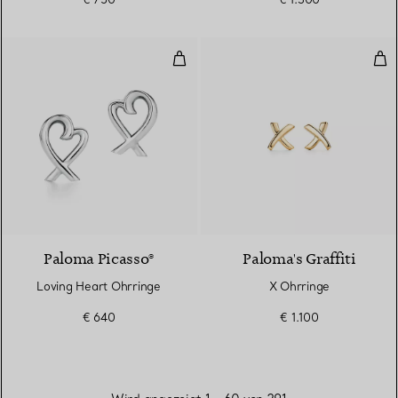
Loving Heart Ohrringe
X O
Paloma Picasso®
Paloma's Graffiti
Loving Heart Ohrringe
X Ohrringe
€ 640
€ 1.100