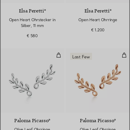
Elsa Peretti®
Elsa Peretti®
Open Heart Ohrstecker in
Open Heart Ohrringe
Silber, 11 mm
€ 1.200
€ 580
Olive Leaf Ohrringe
Oli
Last Few
Paloma Picasso®
Paloma Picasso®
Olive Leaf Ohrringe
Olive Leaf Ohrringe