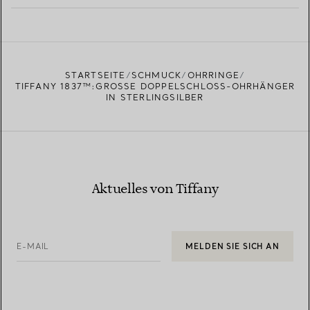
MEHR ERFAHREN
EINEN STORE IN IHRER NÄHE FINDEN
STARTSEITE
SCHMUCK
OHRRINGE
TIFFANY 1837™:GROSSE DOPPELSCHLOSS-OHRHÄNGER I
N STERLINGSILBER
Aktuelles von Tiffany
E-MAIL
MELDEN SIE SICH AN