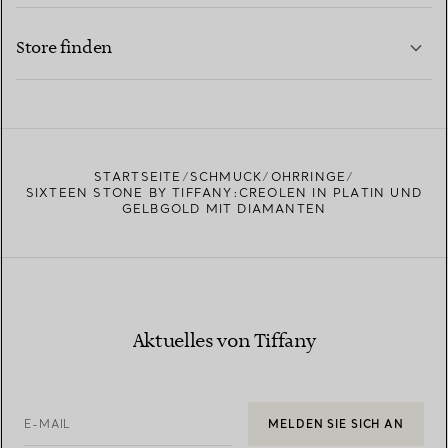
KONTAKTIEREN SIE UNS
MEHR ERFAHREN
Store finden
MEHR ERFAHREN
EINEN STORE IN IHRER NÄHE FINDEN
STARTSEITE
SCHMUCK
OHRRINGE
SIXTEEN STONE BY TIFFANY:CREOLEN IN PLATIN UND
GELBGOLD MIT DIAMANTEN
Aktuelles von Tiffany
E-MAIL
MELDEN SIE SICH AN