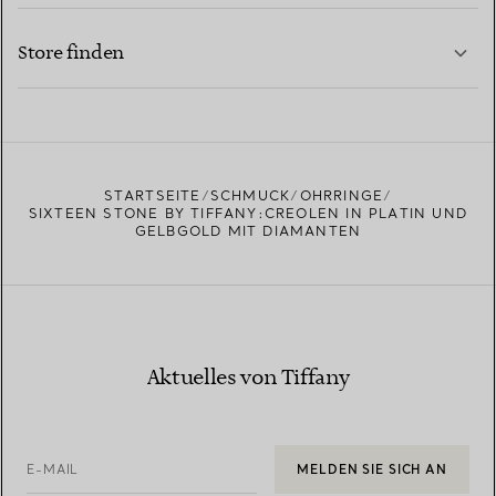
KONTAKTIEREN SIE UNS
MEHR ERFAHREN
Store finden
MEHR ERFAHREN
EINEN STORE IN IHRER NÄHE FINDEN
STARTSEITE
SCHMUCK
OHRRINGE
SIXTEEN STONE BY TIFFANY:CREOLEN IN PLATIN UND
GELBGOLD MIT DIAMANTEN
Aktuelles von Tiffany
E-MAIL
MELDEN SIE SICH AN