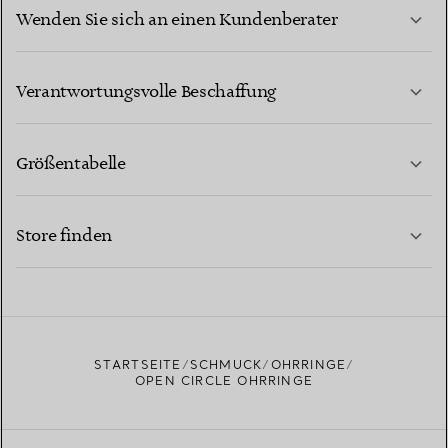
Wenden Sie sich an einen Kundenberater
MEHR ERFAHREN
Verantwortungsvolle Beschaffung
Größentabelle
KONTAKTIEREN SIE UNS
MEHR ERFAHREN
Store finden
MEHR ERFAHREN
EINEN STORE IN IHRER NÄHE FINDEN
STARTSEITE
SCHMUCK
OHRRINGE
OPEN CIRCLE OHRRINGE