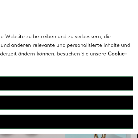
dernen Stils |
Jetzt Entdecken
Kontaktieren Sie 
Melden Sie si
re Website zu betreiben und zu verbessern, die
und anderen relevante und personalisierte Inhalte und
ederzeit ändern können, besuchen Sie unsere
Cookie-