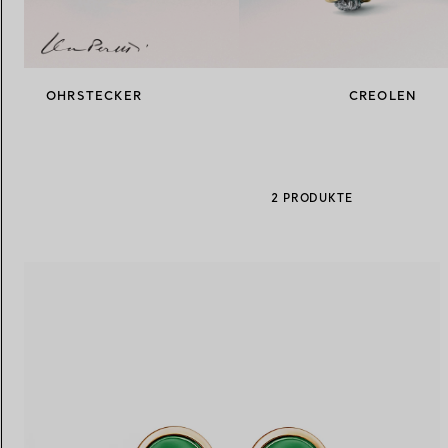
Eheringe für Damen
Eheringe für Herren
OHRSTECKER
CREOLEN
Vereinbaren Sie Ihren
Termin
mit e
2 PRODUKTE