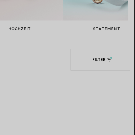
Elsa Peretti®
Tipps zur Auswahl eines
Eherings
HOCHZEIT
STATEMENT
FILTER