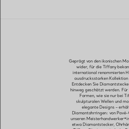
Geprägt von den ikonischen Mot
wider, für die Tiffany beka
international renommierten Ha
ausdrucksstarken Kollektion
Entdecken Sie Diamantstecker
hinweg geschätzt werden. Für 
Formen, wie sie nur bei Ti
skulpturalen Wellen und mod
elegante Designs – erhä
Diamantohrringen: von Pavé-C
unseren Meisterhandwerker*in
etwa Diamantstecker, Ohrhäng