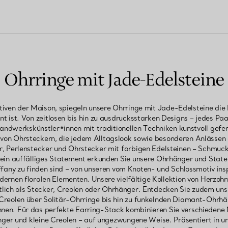
Ohrringe mit Jade-Edelsteine
iven der Maison, spiegeln unsere Ohrringe mit Jade-Edelsteine die K
nnt ist. Von zeitlosen bis hin zu ausdrucksstarken Designs – jedes Pa
ndwerkskünstler*innen mit traditionellen Techniken kunstvoll gefer
 von Ohrsteckern, die jedem Alltagslook sowie besonderen Anlässen e
, Perlenstecker und Ohrstecker mit farbigen Edelsteinen – Schmuck
ein auffälliges Statement erkunden Sie unsere Ohrhänger und State
ffany zu finden sind – von unseren vom Knoten- und Schlossmotiv insp
ernen floralen Elementen. Unsere vielfältige Kollektion von Herzohrr
ltlich als Stecker, Creolen oder Ohrhänger. Entdecken Sie zudem un
reolen über Solitär-Ohrringe bis hin zu funkelnden Diamant-Ohrhän
nen. Für das perfekte Earring-Stack kombinieren Sie verschiedene 
er und kleine Creolen – auf ungezwungene Weise. Präsentiert in uns