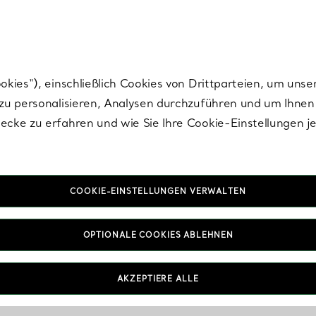
nisch im Design. Die Kreationen von Elsa Peretti® sind zeitlose Ikonen mo
ies“), einschließlich Cookies von Drittparteien, um unse
u personalisieren, Analysen durchzuführen und um Ihnen 
cke zu erfahren und wie Sie Ihre Cookie-Einstellungen j
COOKIE-EINSTELLUNGEN VERWALTEN
OPTIONALE COOKIES ABLEHNEN
AKZEPTIERE ALLE
IN VEREINBAREN