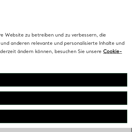
dernen Stils |
Jetzt Entdecken
Kontaktieren Sie un
Melden Sie sich
re Website zu betreiben und zu verbessern, die
und anderen relevante und personalisierte Inhalte und
ederzeit ändern können, besuchen Sie unsere
Cookie-