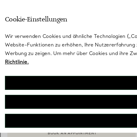
Skulptural von Natur aus. Iko
Cookie-Einstellungen
Gehen Sie auf die Seite „Stores“
Wir verwenden Cookies und ähnliche Technologien („Cook
Website-Funktionen zu erhöhen, Ihre Nutzererfahrung z
Werbung zu zeigen. Um mehr über Cookies und ihre Zwe
Richtlinie.
Elsa Peretti®
Diamonds by the Yard® Ohrringe
€ 3.200
IN DEN WARENKORB LEGEN
WENDEN SIE SICH AN EINEN BERATER
EINEN KUNDENBERATER KONTAKTIEREN ODER EINEN TERM