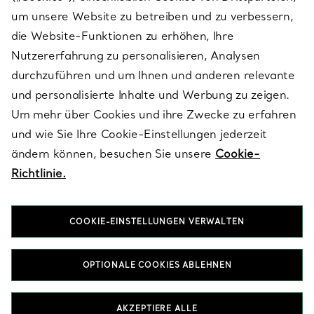
SERVICES
um unsere Website zu betreiben und zu verbessern,
die Website-Funktionen zu erhöhen, Ihre
Nutzererfahrung zu personalisieren, Analysen
ÜBER TIFFANY & CO.
durchzuführen und um Ihnen und anderen relevante
und personalisierte Inhalte und Werbung zu zeigen.
Um mehr über Cookies und ihre Zwecke zu erfahren
RECHTLICHE HINWEISE
und wie Sie Ihre Cookie-Einstellungen jederzeit
ändern können, besuchen Sie unsere
Cookie-
Richtlinie.
FOLGEN SIE UNS
COOKIE-EINSTELLUNGEN VERWALTEN
Standort ändern:
OPTIONALE COOKIES ABLEHNEN
T&Co. 2026
AKZEPTIERE ALLE