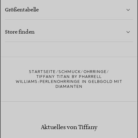
Größentabelle
KONTAKTIEREN SIE UNS
MEHR ERFAHREN
Store finden
MEHR ERFAHREN
EINEN STORE IN IHRER NÄHE FINDEN
STARTSEITE
SCHMUCK
OHRRINGE
TIFFANY TITAN BY PHARRELL
WILLIAMS:PERLENOHRRINGE IN GELBGOLD MIT
DIAMANTEN
Aktuelles von Tiffany