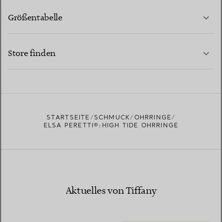
Größentabelle
KONTAKTIEREN SIE UNS
MEHR ERFAHREN
Store finden
MEHR ERFAHREN
EINEN STORE IN IHRER NÄHE FINDEN
STARTSEITE
SCHMUCK
OHRRINGE
ELSA PERETTI®:HIGH TIDE OHRRINGE
Aktuelles von Tiffany