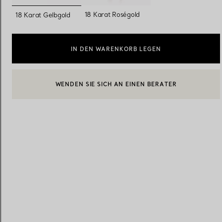
ausgewählt
18 Karat Roségold
18 Karat Gelbgold
Eheringe für Damen
Eheringe für Herren
IN DEN WARENKORB LEGEN
Vereinbaren Sie Ihren
Termin
mit e
BOOK AN APPOINTMENT
EINEN KUNDENBERATER KONTAKTIEREN ODER EINEN TERM