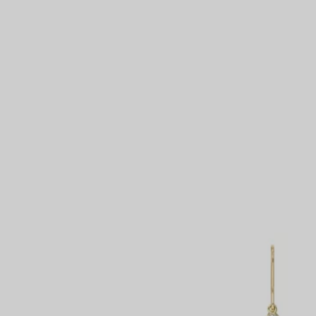
Partnerringe
Eternity Ringe
inem Tiffany-Diamantenexperten.
IN VEREINBAREN