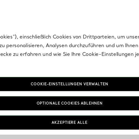
nisch im Design. Die Kreationen von Elsa Peretti® sind zeitlose Ikonen mo
ies“), einschließlich Cookies von Drittparteien, um unse
u personalisieren, Analysen durchzuführen und um Ihnen 
cke zu erfahren und wie Sie Ihre Cookie-Einstellungen j
COOKIE-EINSTELLUNGEN VERWALTEN
OPTIONALE COOKIES ABLEHNEN
AKZEPTIERE ALLE