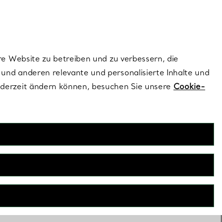
dernen Stils |
Jetzt Entdecken
Kontaktieren Sie un
Melden Sie sich
re Website zu betreiben und zu verbessern, die
und anderen relevante und personalisierte Inhalte und
ederzeit ändern können, besuchen Sie unsere
Cookie-