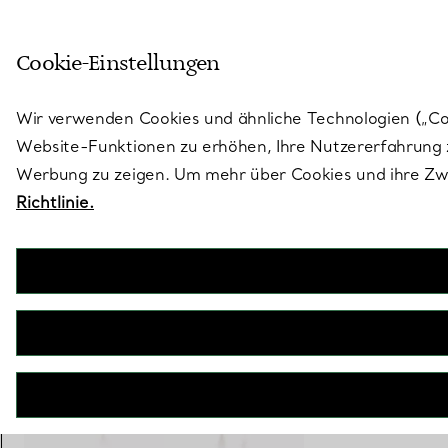
Skulptural von Natur aus. Iko
Cookie-Einstellungen
Gehen Sie auf die Seite „Stores“
Wir verwenden Cookies und ähnliche Technologien („Cook
Website-Funktionen zu erhöhen, Ihre Nutzererfahrung z
Werbung zu zeigen. Um mehr über Cookies und ihre Zwe
Richtlinie.
Elsa Peretti®
Mesh Netzohrringe
€ 2.300