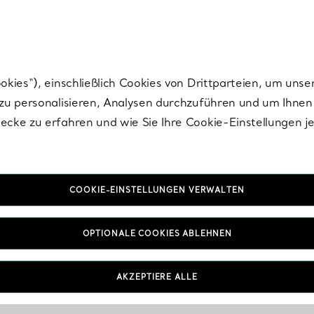
nisch im Design. Die Kreationen von Elsa Peretti® sind zeitlose Ikonen mo
ies“), einschließlich Cookies von Drittparteien, um unse
u personalisieren, Analysen durchzuführen und um Ihnen 
cke zu erfahren und wie Sie Ihre Cookie-Einstellungen j
COOKIE-EINSTELLUNGEN VERWALTEN
OPTIONALE COOKIES ABLEHNEN
AKZEPTIERE ALLE