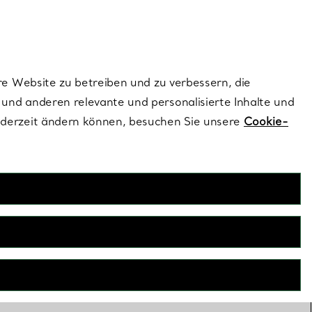
dernen Stils |
Jetzt Entdecken
Kontaktieren Sie un
Melden Sie sich
re Website zu betreiben und zu verbessern, die
und anderen relevante und personalisierte Inhalte und
ederzeit ändern können, besuchen Sie unsere
Cookie-