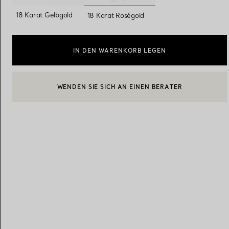
ausgewählt
18 Karat Gelbgold
18 Karat Roségold
Eheringe für Damen
Eheringe für Herren
IN DEN WARENKORB LEGEN
WENDEN SIE SICH AN EINEN BERATER
Vereinbaren Sie Ihren
Termin
mit e
EINEN KUNDENBERATER KONTAKTIEREN ODER EINEN TERM
BOOK AN APPOINTMENT