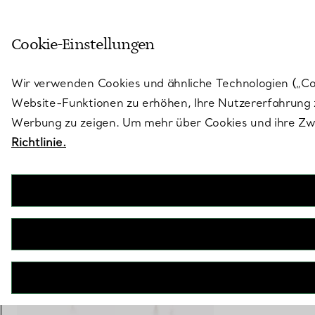
Skulptural von Natur aus. Iko
Cookie-Einstellungen
Gehen Sie auf die Seite „Stores“
Wir verwenden Cookies und ähnliche Technologien („Cook
Website-Funktionen zu erhöhen, Ihre Nutzererfahrung z
Werbung zu zeigen. Um mehr über Cookies und ihre Zwe
Richtlinie.
Elsa Peretti®
Mesh Netzohrringe
€ 2.300