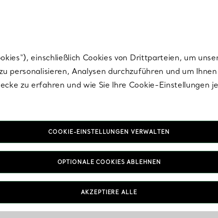
nisch im Design. Die Kreationen von Elsa Peretti® sind zeitlose Ikonen mo
ies“), einschließlich Cookies von Drittparteien, um unse
u personalisieren, Analysen durchzuführen und um Ihnen 
cke zu erfahren und wie Sie Ihre Cookie-Einstellungen j
COOKIE-EINSTELLUNGEN VERWALTEN
hrhänger und Dangl
OPTIONALE COOKIES ABLEHNEN
Ohrringe
AKZEPTIERE ALLE