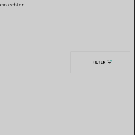
ein echter
Elsa Peretti®
Tipps zur Auswahl eines
Eherings
FILTER