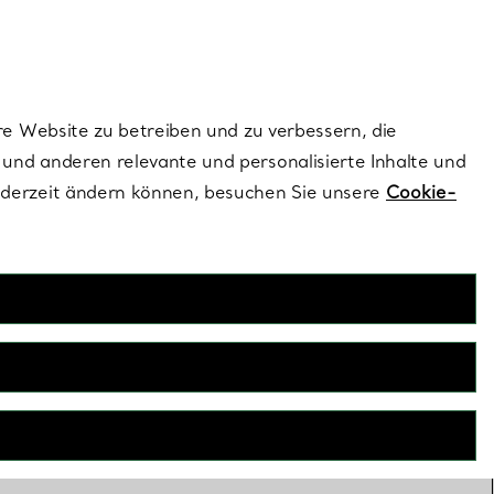
dernen Stils |
Jetzt Entdecken
Kontaktieren Sie 
Melden Sie si
re Website zu betreiben und zu verbessern, die
und anderen relevante und personalisierte Inhalte und
ederzeit ändern können, besuchen Sie unsere
Cookie-
e-