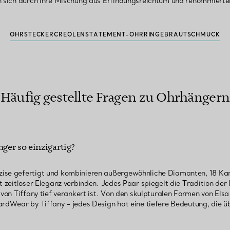
n sich durch ihre Mischung aus Erfindungsreichtum und renommiert
OHRSTECKER
CREOLEN
STATEMENT-OHRRINGE
BRAUTSCHMUCK
Häufig gestellte Fragen zu Ohrhängern
er so einzigartig?
ise gefertigt und kombinieren außergewöhnliche Diamanten, 18 Kara
it zeitloser Eleganz verbinden. Jedes Paar spiegelt die Tradition d
 von Tiffany tief verankert ist. Von den skulpturalen Formen von Elsa 
ardWear by Tiffany – jedes Design hat eine tiefere Bedeutung, die üb