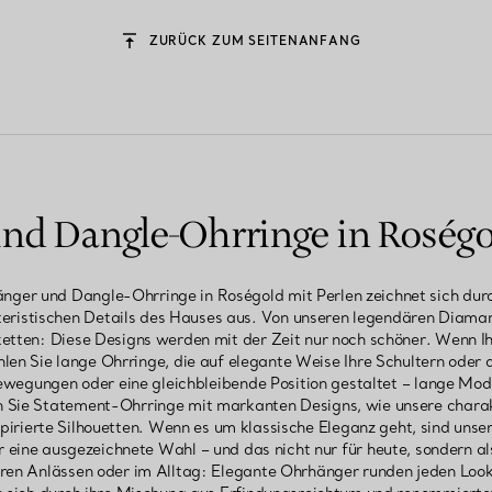
ZURÜCK ZUM SEITENANFANG
nd Dangle-Ohrringe in Roségol
änger und Dangle-Ohrringe in Roségold mit Perlen zeichnet sich du
teristischen Details des Hauses aus. Von unseren legendären Diamant
ketten: Diese Designs werden mit der Zeit nur noch schöner. Wenn I
len Sie lange Ohrringe, die auf elegante Weise Ihre Schultern oder 
ewegungen oder eine gleichbleibende Position gestaltet – lange Mode
Sie Statement-Ohrringe mit markanten Designs, wie unsere charakt
nspirierte Silhouetten. Wenn es um klassische Eleganz geht, sind un
eine ausgezeichnete Wahl – und das nicht nur für heute, sondern als
ren Anlässen oder im Alltag: Elegante Ohrhänger runden jeden Loo