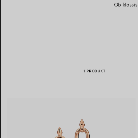
Ob klassi
Eheringe für Damen
Eheringe für Herren
Vereinbaren Sie Ihren
Termin
mit e
1 PRODUKT