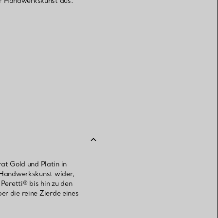
er Handwerkskunst aus.
t Gold und Platin in
er Handwerkskunst wider,
Peretti® bis hin zu den
er die reine Zierde eines