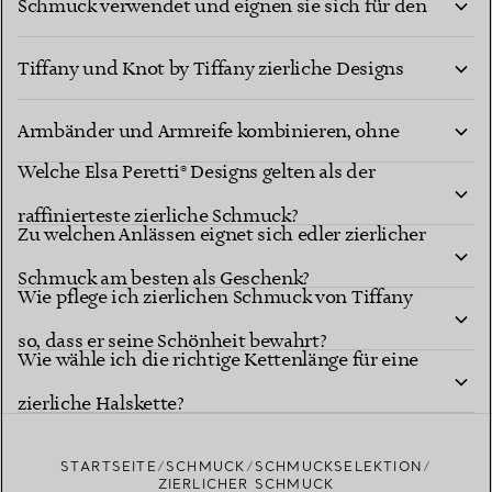
Schmuck verwendet und eignen sie sich für den
Wie lassen sich aus Tiffany Ikonen wie T by
Alltag?
Tiffany und Knot by Tiffany zierliche Designs
Wie kann ich zierliche Halsketten und
kreieren?
Armbänder und Armreife kombinieren, ohne
Welche Elsa Peretti® Designs gelten als der
dass sie sich verheddern?
raffinierteste zierliche Schmuck?
Zu welchen Anlässen eignet sich edler zierlicher
Schmuck am besten als Geschenk?
Wie pflege ich zierlichen Schmuck von Tiffany
so, dass er seine Schönheit bewahrt?
Wie wähle ich die richtige Kettenlänge für eine
zierliche Halskette?
STARTSEITE
SCHMUCK
SCHMUCKSELEKTION
ZIERLICHER SCHMUCK