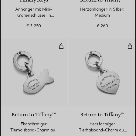
Tiffany Keys
Return to Tiffany™
Anhänger mit Mini-
Herzanhänger in Silber,
Kronenschlüssel In
Medium
18 Karat Weißgold mit
€ 3.250
€ 260
Diamanten
Fischförmiger Tierhalsband-Char
Her
Return to Tiffany™
Return to Tiffany™
Fischförmiger
Herzförmiger
Tierhalsband-Charm aus
Tierhalsband-Charm aus