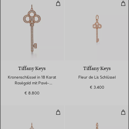
Kronenschlüssel in 18 Karat Ros
Fleu
2 Materialien
Tiffany Keys
Tiffany Keys
Kronenschlüssel in 18 Karat
Fleur de Lis Schlüssel
Roségold mit Pavé-
€ 3.400
Diamanten
€ 8.800
Fleur de Lis-Schlüsselanhänger
Tiff