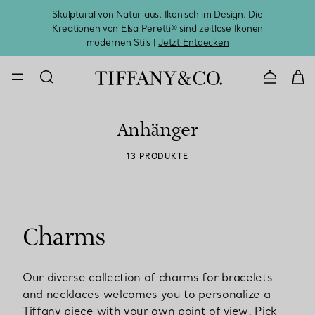
Skulptural von Natur aus. Ikonisch im Design. Die
Kreationen von Elsa Peretti® sind zeitlose Ikonen
Melde
modernen Stils |
Jetzt Entdecken
Kontaktie
Anhänger
13 PRODUKTE
Charms
Our diverse collection of charms for bracelets
and necklaces welcomes you to personalize a
Tiffany piece with your own point of view. Pick