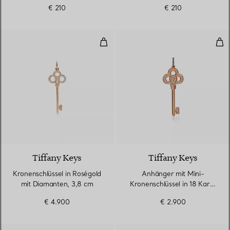
Edelstahl
Edelstahl
€ 210
€ 210
Kronenschlüssel in Roségold mit
Anh
2 Materialien
Tiffany Keys
Tiffany Keys
Kronenschlüssel in Roségold
Anhänger mit Mini-
mit Diamanten, 3,8 cm
Kronenschlüssel in 18 Karat
Roségold mit Diamanten
€ 4.900
€ 2.900