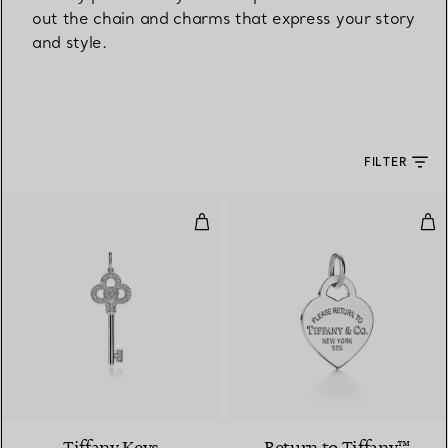
out the chain and charms that express your story
and style.
FILTER
Anhänger mit Mini-Kronenschlüss
Her
2 Materialien