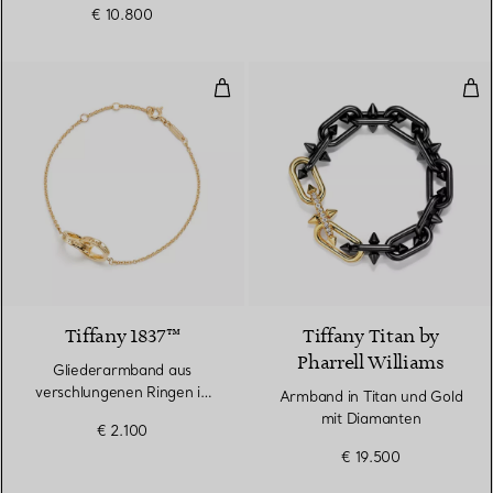
€ 10.800
Gliederarmband aus verschlunge
Arm
Tiffany 1837™
Tiffany Titan by
Pharrell Williams
Gliederarmband aus
verschlungenen Ringen in
Armband in Titan und Gold
Gelbgold
mit Diamanten
€ 2.100
€ 19.500