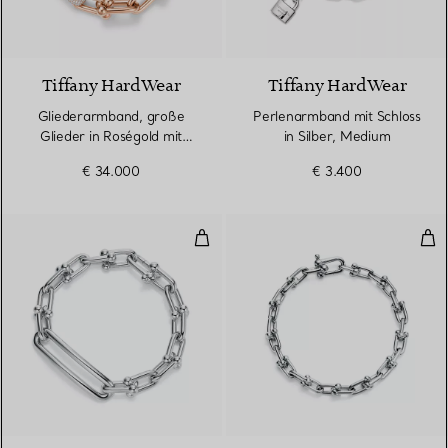
3 Materialien
Tiffany HardWear
Tiffany HardWear
Gliederarmband, große
Perlenarmband mit Schloss
Glieder in Roségold mit
in Silber, Medium
Diamanten
€ 34.000
€ 3.400
Gliederarmband, längliche Glieder
Klei