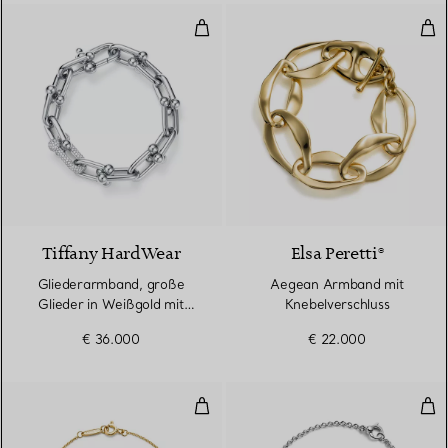
Gliederarmband, große Glieder 
Aeg
3 Materialien
Tiffany HardWear
Elsa Peretti®
Gliederarmband, große
Aegean Armband mit
Glieder in Weißgold mit
Knebelverschluss
Diamanten
€ 36.000
€ 22.000
Diamonds by the Yard® Armban
Full