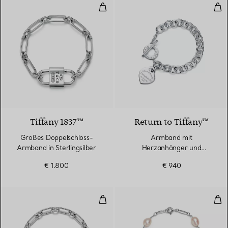
Großes Doppelschloss-Armband in
Arm
Tiffany 1837™
Return to Tiffany™
Großes Doppelschloss-
Armband​ mit
Armband in Sterlingsilber
Herzanhänger und
Knebelverschluss in Silber
€ 1.800
€ 940
Mittelgroßes Doppelschloss-Armba
Pea