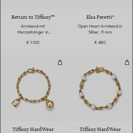
Return to Tiffany™
Elsa Peretti®
Armband mit
Open Heart Armband in
Herzanhänger in
Silber, 11 mm
Sterlingsilber mit einem
€ 1.100
€ 480
Diamanten, Medium
Kleines Wickelarmbandin Gelbgo
Gli
2 Materialien
Tiffany HardWear
Tiffany HardWear