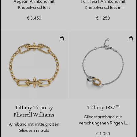
Aegean Armband mit
Full Heart Armband mit
Knebelverschluss
Knebelverschluss in
Sterlingsilber
€ 3.450
€ 1.250
Armband mit mittelgroßen Gliede
Gli
Tiffany Titan by
Tiffany 1837™
Pharrell Williams
Gliederarmband aus
verschlungenen Ringen in
Armband mit mittelgroßen
Sterlingsilber und Gelbgold
Gliedern in Gold
€ 1.050