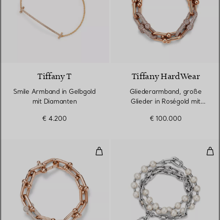
3 Materialien
Tiffany T
Tiffany HardWear
Smile Armband in Gelbgold
Gliederarmband, große
mit Diamanten
Glieder in Roségold mit
Pavé-Diamanten
€ 4.200
€ 100.000
Gliederarmband, große Glieder i
Per