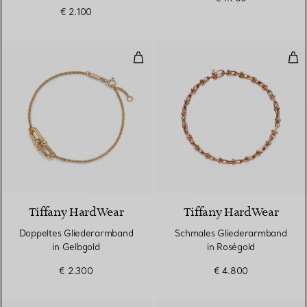
Roségold
€ 2.100
Doppeltes Gliederarmband in Ge
Sch
2 Materialien
Tiffany HardWear
Tiffany HardWear
Doppeltes Gliederarmband
Schmales Gliederarmband
in Gelbgold
in Roségold
€ 2.300
€ 4.800