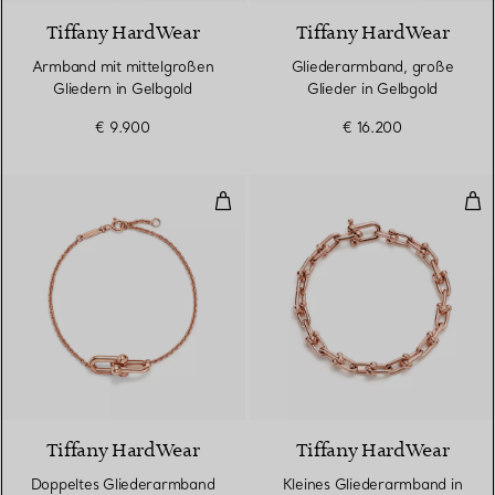
Tiffany HardWear
Tiffany HardWear
Armband mit mittelgroßen
Gliederarmband, große
Gliedern in Gelbgold
Glieder in Gelbgold
€ 9.900
€ 16.200
Doppeltes Gliederarmband in Ro
Kle
2 Materialien
Tiffany HardWear
Tiffany HardWear
Doppeltes Gliederarmband
Kleines Gliederarmband in