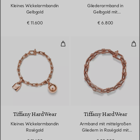
Kleines Wickelarmbandin
Gliederarmband in
Gelbgold
Gelbgold mit
Süßwasserperlen
€ 11.600
€ 6.800
Kleines Wickelarmbandin Roségo
Arm
2 Materialien
Tiffany HardWear
Tiffany HardWear
Kleines Wickelarmbandin
Armband mit mittelgroßen
Roségold
Gliedern in Roségold mit
Diamanten