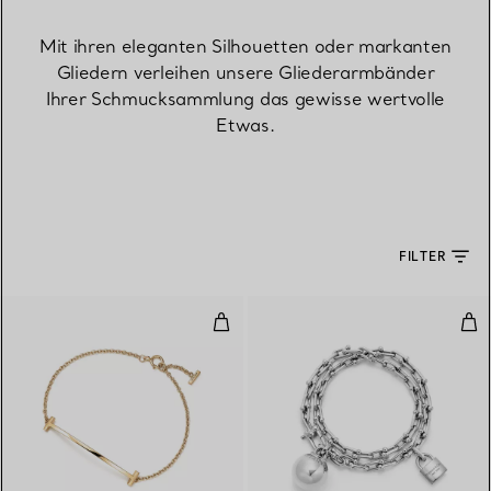
Mit ihren eleganten Silhouetten oder markanten
Gliedern verleihen unsere Gliederarmbänder
Ihrer Schmucksammlung das gewisse wertvolle
Etwas.
FILTER
Smile Armband in Gelbgold
Kle