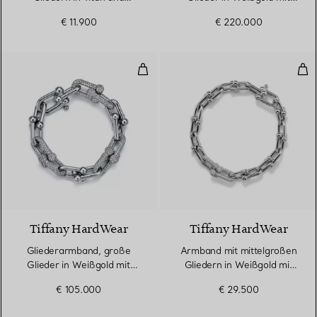
Weißgold
Pavé-Diamanten
€ 11.900
€ 220.000
Gliederarmband, große Glieder 
Arm
3 Materialien
Tiffany HardWear
Tiffany HardWear
Gliederarmband, große
Armband mit mittelgroßen
Glieder in Weißgold mit
Gliedern in Weißgold mit
Diamanten
Diamanten
€ 105.000
€ 29.500