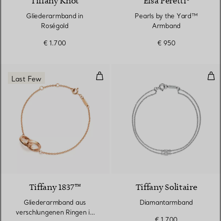
Tiffany Knot
Elsa Peretti®
Gliederarmband in
Pearls by the Yard™
Roségold
Armband
€ 1.700
€ 950
Gliederarmband aus verschlunge
Dia
Last Few
Tiffany 1837™
Tiffany Solitaire
Gliederarmband aus
Diamantarmband
verschlungenen Ringen in
€ 1.700