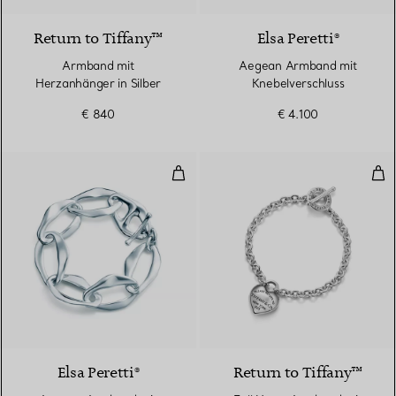
Return to Tiffany™
Elsa Peretti®
Armband mit
Aegean Armband mit
Herzanhänger in Silber
Knebelverschluss
€ 840
€ 4.100
Aegean Armband mit Knebelvers
Ful
Elsa Peretti®
Return to Tiffany™