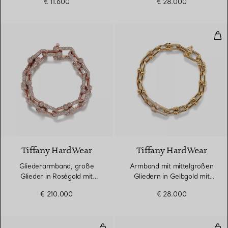
€ 11.600
€ 28.000
Arm
Tiffany HardWear
Tiffany HardWear
Gliederarmband, große
Armband mit mittelgroßen
Glieder in Roségold mit
Gliedern in Gelbgold mit
Pavé-Diamanten
Diamanten
€ 210.000
€ 28.000
Kleines Wickelarmband in Roségo
Kle