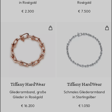
in Roségold
Roségold
€ 2.300
€ 7.500
Gliederarmband, große Glieder i
Sch
Tiffany HardWear
Tiffany HardWear
Gliederarmband, große
Schmales Gliederarmband
Glieder in Roségold
in Sterlingsilber
€ 16.200
€ 1.050