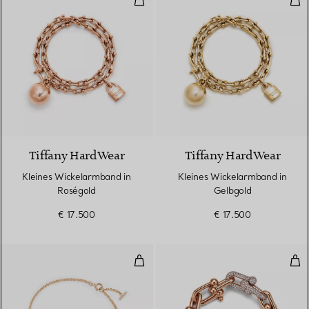
2 Materialien
Tiffany HardWear
Tiffany HardWear
Kleines Wickelarmband in
Kleines Wickelarmband in
Roségold
Gelbgold
€ 17.500
€ 17.500
Smile Armband in Gelbgold mit 
Gli