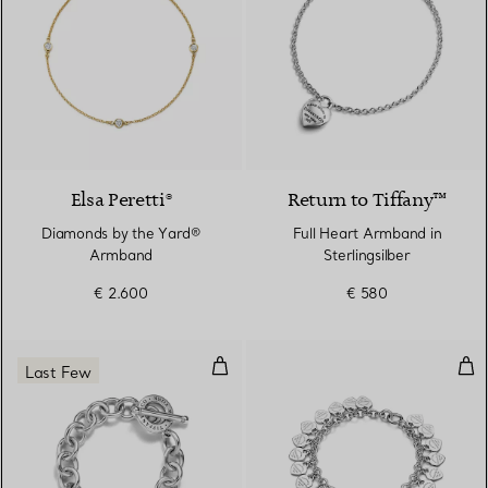
Elsa Peretti®
Return to Tiffany™
Diamonds by the Yard®
Full Heart Armband in
Armband
Sterlingsilber
€ 2.600
€ 580
Full Heart Armband mit Knebelvers
Arm
Last Few