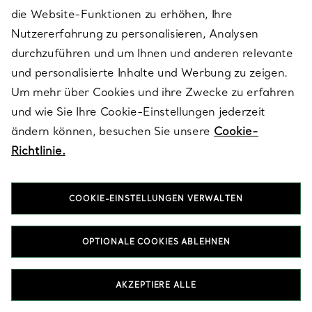
Zu welchen Anlässen eignet sich ein
die Website-Funktionen zu erhöhen, Ihre
Gliederarmband in Gold als Geschenk?
Nutzererfahrung zu personalisieren, Analysen
durchzuführen und um Ihnen und anderen relevante
STARTSEITE
SCHMUCK
ARMBÄNDER
und personalisierte Inhalte und Werbung zu zeigen.
GLIEDERARMBÄNDER
Um mehr über Cookies und ihre Zwecke zu erfahren
und wie Sie Ihre Cookie-Einstellungen jederzeit
ändern können, besuchen Sie unsere
Cookie-
Richtlinie.
Aktuelles von Tiffany
COOKIE-EINSTELLUNGEN VERWALTEN
E-MAIL
MELDEN SIE SICH AN
OPTIONALE COOKIES ABLEHNEN
AKZEPTIERE ALLE