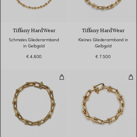
2 Materialien
Tiffany HardWear
Tiffany HardWear
Schmales Gliederarmband
Kleines Gliederarmband in
in Gelbgold
Gelbgold
€ 4.800
€ 7.500
Armband mit mittelgroßen Gliede
Gli
2 Materialien