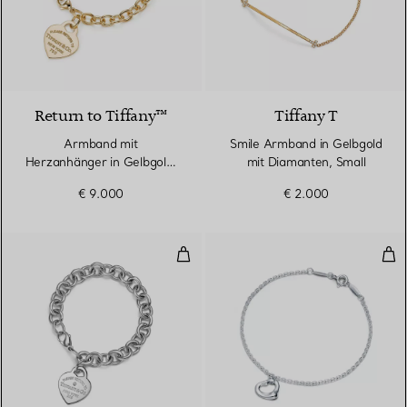
Return to Tiffany™
Tiffany T
Armband mit
Smile Armband in Gelbgold
Herzanhänger in Gelbgold,
mit Diamanten, Small
Medium
€ 9.000
€ 2.000
Armband mit Herzanhänger in St
Ope