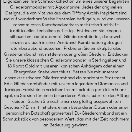
Ergänzen Sie Ihre Schmuckkollektion um eines unserer begehrten
Gliederarmbänder mit Aquamarine. Jedes der originellen
Designs, die von Motiven aus dem Tiffany Archiv inspiriert sind
und auf wunderbare Weise Fantasien beflügeln, wird von unseren
renommierten Kunsthandwerkern meisterhaft mithilfe
traditioneller Techniken gefertigt. Entdecken Sie elegante
Silhouetten und Statement-Gliederarmbänder, die sowohl
einzeln als auch in einer Armband-Kombination getragen
atemberaubend aussehen. Probieren Sie ein skulpturales
Gliederarmband mit mittleren oder großen Gliedern. Entdecken
Sie unsere klassischen Gliederarmbänder in Sterlingsilber und
18 Karat Gold mit unseren ikonischen Anhängern oder einem
übergroßen Knebelverschluss. Setzen Sie mit unserem
charakteristischen Gliederarmband ein markantes Statement.
Edle Gliederarmbänder mit unseren legendären Diamanten und
farbigen Edelsteinen verleihen Ihrem Look den perfekten Glanz,
egal, ob Sie sich für einen besonderen Anlass oder für den Alltag
kleiden. Suchen Sie nach einem sorgfältig ausgewählten
Geschenk? Ein mit Initialen, einem besonderen Datum oder einer
persönlichen Botschaft graviertes I.D.-Gliederarmband ist ein
Schmuckstück von besonderem Wert, das mit der Zeit noch mehr
an Bedeutung gewinnt.