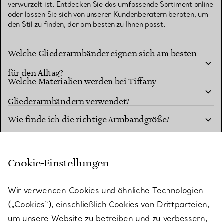
verwurzelt ist. Entdecken Sie das umfassende Sortiment online
oder lassen Sie sich von unseren Kundenberatern beraten, um
den Stil zu finden, der am besten zu Ihnen passt.
Welche Gliederarmbänder eignen sich am besten
für den Alltag?
Welche Materialien werden bei Tiffany
Gliederarmbändern verwendet?
Wie finde ich die richtige Armbandgröße?
Wie pflege ich mein Tiffany Gliederarmband?
Cookie-Einstellungen
Wie lassen sich kombinierbare Armbänder und
Armreife mit edlem Schmuck stylen?
Wir verwenden Cookies und ähnliche Technologien
Was macht die HardWear by Tiffany
(„Cookies“), einschließlich Cookies von Drittparteien,
Gliederarmbänder so einzigartig?
um unsere Website zu betreiben und zu verbessern,