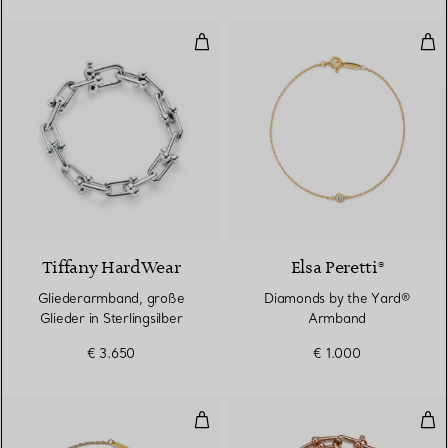
Gliederarmband, große Glieder in 
Dia
Tiffany HardWear
Elsa Peretti®
Gliederarmband, große
Diamonds by the Yard®
Glieder in Sterlingsilber
Armband
€ 3.650
€ 1.000
Smile Armband in Gelbgold, Med
Arm