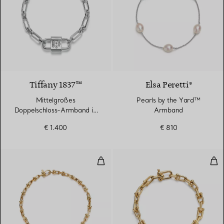
Tiffany 1837™
Elsa Peretti®
Mittelgroßes
Pearls by the Yard™
Doppelschloss-Armband in
Armband
Sterlingsilber
€ 1.400
€ 810
Schmales Gliederarmband in Gel
Kle