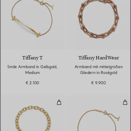
2 Materialien
Tiffany T
Tiffany HardWear
Smile Armband in Gelbgold,
Armband mit mittelgroßen
Medium
Gliedern in Roségold
€ 2.100
€ 9.900
Armband mit Herzanhänger in G
Smi