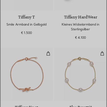
3 Materialien
Tiffany T
Tiffany HardWear
Smile Armband in Gelbgold
Kleines Wickelarmband in
Sterlingsilber
€ 1.500
€ 4.100
Gliederarmband in Roségold
Pea