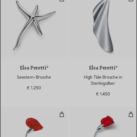
Elsa Peretti®
Elsa Peretti®
Seestern-Brosche
High Tide Brosche in
Sterlingsilber
€ 1.250
€ 1.450
Amapola Brosche
Ama