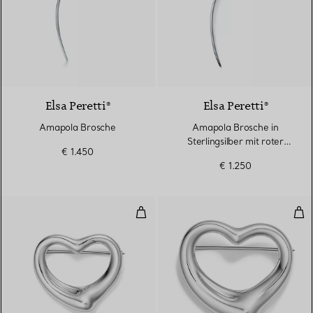
Elsa Peretti®
Elsa Peretti®
Amapola Brosche
Amapola Brosche in
Sterlingsilber mit roter
€ 1.450
Seide
€ 1.250
Open Heart Brosche in Sterlingsi
Ope