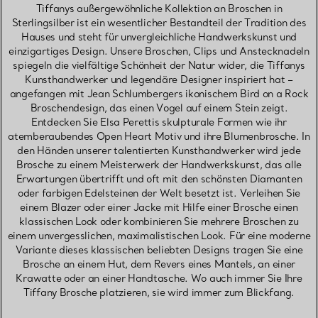
Tiffanys außergewöhnliche Kollektion an Broschen in
Sterlingsilber ist ein wesentlicher Bestandteil der Tradition des
Hauses und steht für unvergleichliche Handwerkskunst und
einzigartiges Design. Unsere Broschen, Clips und Anstecknadeln
spiegeln die vielfältige Schönheit der Natur wider, die Tiffanys
Kunsthandwerker und legendäre Designer inspiriert hat –
angefangen mit Jean Schlumbergers ikonischem Bird on a Rock
Broschendesign, das einen Vogel auf einem Stein zeigt.
Entdecken Sie Elsa Perettis skulpturale Formen wie ihr
atemberaubendes Open Heart Motiv und ihre Blumenbrosche. In
den Händen unserer talentierten Kunsthandwerker wird jede
Brosche zu einem Meisterwerk der Handwerkskunst, das alle
Erwartungen übertrifft und oft mit den schönsten Diamanten
oder farbigen Edelsteinen der Welt besetzt ist. Verleihen Sie
einem Blazer oder einer Jacke mit Hilfe einer Brosche einen
klassischen Look oder kombinieren Sie mehrere Broschen zu
einem unvergesslichen, maximalistischen Look. Für eine moderne
Variante dieses klassischen beliebten Designs tragen Sie eine
Brosche an einem Hut, dem Revers eines Mantels, an einer
Krawatte oder an einer Handtasche. Wo auch immer Sie Ihre
Tiffany Brosche platzieren, sie wird immer zum Blickfang.