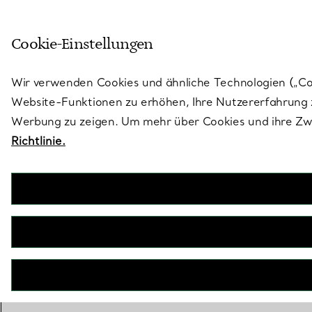
Skulptural von Natur aus. Iko
Cookie-Einstellungen
Gehen Sie auf die Seite „Stores“
Wir verwenden Cookies und ähnliche Technologien („Cook
Website-Funktionen zu erhöhen, Ihre Nutzererfahrung z
Werbung zu zeigen. Um mehr über Cookies und ihre Zwe
Richtlinie.
Paloma Picasso®
Olive Leaf Brosche in Gelbgold
€ 4.600
WENDEN SIE SICH AN EINEN BERATER, UM ETWAS ZU KAUFEN
BOOK AN APPOINTMENT
EINEN KUNDENBERATER KONTAKTIEREN ODER EINEN TERM