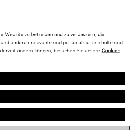
dernen Stils |
Jetzt Entdecken
Kontaktieren Sie un
Melden Sie sich
re Website zu betreiben und zu verbessern, die
und anderen relevante und personalisierte Inhalte und
ederzeit ändern können, besuchen Sie unsere
Cookie-