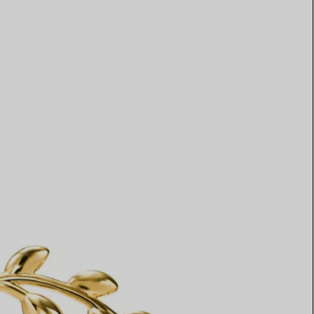
Elsa Peretti®
Tipps zur Auswahl eines
Eherings