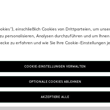
nisch im Design. Die Kreationen von Elsa Peretti® sind zeitlose Ikonen mo
ies“), einschließlich Cookies von Drittparteien, um unse
u personalisieren, Analysen durchzuführen und um Ihnen 
cke zu erfahren und wie Sie Ihre Cookie-Einstellungen j
COOKIE-EINSTELLUNGEN VERWALTEN
OPTIONALE COOKIES ABLEHNEN
IN VEREINBAREN
AKZEPTIERE ALLE