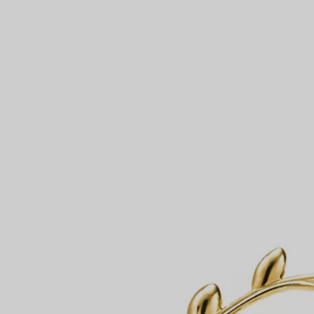
Partnerringe
Eternity Ringe
inem Tiffany-Diamantenexperten.