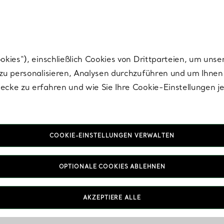
nisch im Design. Die Kreationen von Elsa Peretti® sind zeitlose Ikonen mo
ies“), einschließlich Cookies von Drittparteien, um unse
u personalisieren, Analysen durchzuführen und um Ihnen 
cke zu erfahren und wie Sie Ihre Cookie-Einstellungen j
COOKIE-EINSTELLUNGEN VERWALTEN
OPTIONALE COOKIES ABLEHNEN
AKZEPTIERE ALLE