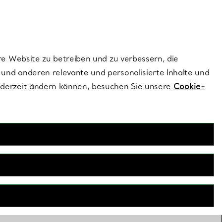
dernen Stils |
Jetzt Entdecken
Kontaktieren Sie un
Melden Sie sich
re Website zu betreiben und zu verbessern, die
und anderen relevante und personalisierte Inhalte und
ederzeit ändern können, besuchen Sie unsere
Cookie-