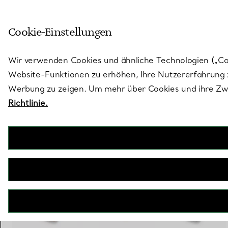
Skulptural von Natur aus. Iko
Cookie-Einstellungen
Gehen Sie auf die Seite „Stores“
Wir verwenden Cookies und ähnliche Technologien („Cook
Website-Funktionen zu erhöhen, Ihre Nutzererfahrung z
Werbung zu zeigen. Um mehr über Cookies und ihre Zwe
Richtlinie.
Elsa Peretti®
Open Heart Brosche in Roségold mit Pavé-Diamanten
€ 34.000