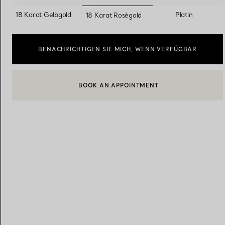
ausgewählt
18 Karat Gelbgold
Platin
18 Karat Roségold
Eheringe für Damen
Eheringe für Herren
BENACHRICHTIGEN SIE MICH, WENN VERFÜGBAR
Vereinbaren Sie Ihren
Termin
mit e
BOOK AN APPOINTMENT
EINEN KUNDENBERATER KONTAKTIEREN ODER EINEN TERM