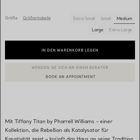
Größe
Größentabelle
Extra Small
Small
Medium
ausgewä
Large
Extra Large
IN DEN WARENKORB LEGEN
BOOK AN APPOINTMENT
EINEN KUNDENBERATER KONTAKTIEREN ODER EINEN TERMI
Mit Tiffany Titan by Pharrell Williams – einer
Kollektion, die Rebellion als Katalysator für
Kreativität zeigt – knüpft das Haus an seine Tradition