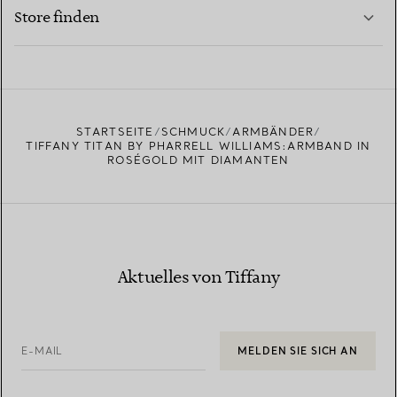
MEHR ERFAHREN
Store finden
MEHR ERFAHREN
EINEN STORE IN IHRER NÄHE FINDEN
STARTSEITE
SCHMUCK
ARMBÄNDER
TIFFANY TITAN BY PHARRELL WILLIAMS:ARMBAND IN
ROSÉGOLD MIT DIAMANTEN
Aktuelles von Tiffany
E-MAIL
MELDEN SIE SICH AN