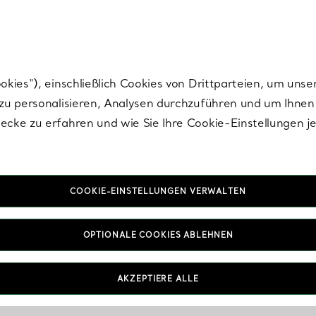
nisch im Design. Die Kreationen von Elsa Peretti® sind zeitlose Ikonen mo
ies“), einschließlich Cookies von Drittparteien, um unse
u personalisieren, Analysen durchzuführen und um Ihnen 
cke zu erfahren und wie Sie Ihre Cookie-Einstellungen j
COOKIE-EINSTELLUNGEN VERWALTEN
OPTIONALE COOKIES ABLEHNEN
AKZEPTIERE ALLE