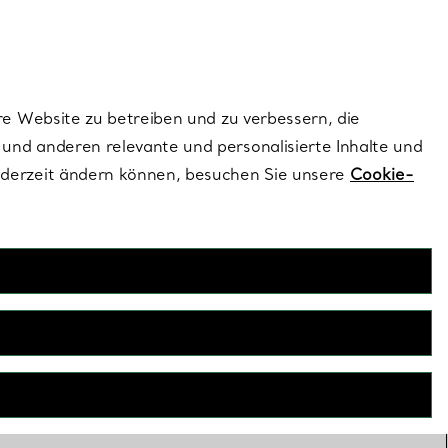
dernen Stils |
Jetzt Entdecken
Kontaktieren Sie un
Melden Sie sich
re Website zu betreiben und zu verbessern, die
und anderen relevante und personalisierte Inhalte und
ederzeit ändern können, besuchen Sie unsere
Cookie-