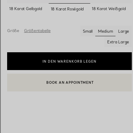
ausgewählt
18 Karat Gelbgold
18 Karat Weißgold
18 Karat Roségold
Eheringe für Damen
Eheringe für Herren
Größe
Größentabelle
Small
Medium
Large
ausgewählt
Extra Large
Vereinbaren Sie Ihren
Termin
mit e
IN DEN WARENKORB LEGEN
BOOK AN APPOINTMENT
EINEN KUNDENBERATER KONTAKTIEREN ODER EINEN TERM