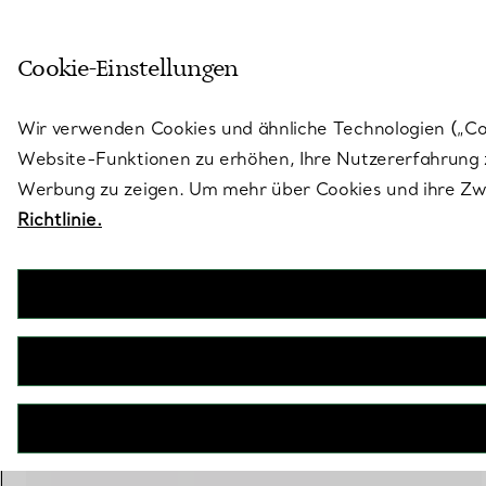
Skulptural von Natur aus. Iko
Cookie-Einstellungen
Gehen Sie auf die Seite „Stores“
Wir verwenden Cookies und ähnliche Technologien („Cook
Website-Funktionen zu erhöhen, Ihre Nutzererfahrung z
Werbung zu zeigen. Um mehr über Cookies und ihre Zwe
Richtlinie.
Tiffany T
T One schmaler aufklappbarer Armreif mit Diamanten in Roségold
€ 17.500