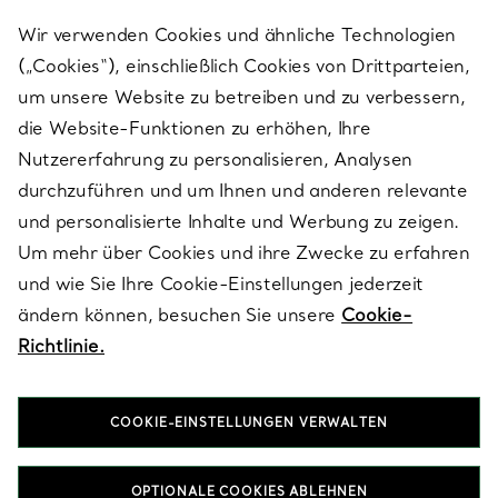
Wir verwenden Cookies und ähnliche Technologien
(„Cookies“), einschließlich Cookies von Drittparteien,
SERVICES
um unsere Website zu betreiben und zu verbessern,
die Website-Funktionen zu erhöhen, Ihre
Nutzererfahrung zu personalisieren, Analysen
ÜBER TIFFANY & CO.
durchzuführen und um Ihnen und anderen relevante
und personalisierte Inhalte und Werbung zu zeigen.
Um mehr über Cookies und ihre Zwecke zu erfahren
RECHTLICHE HINWEISE
und wie Sie Ihre Cookie-Einstellungen jederzeit
ändern können, besuchen Sie unsere
Cookie-
Richtlinie.
FOLGEN SIE UNS
COOKIE-EINSTELLUNGEN VERWALTEN
Standort ändern:
OPTIONALE COOKIES ABLEHNEN