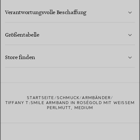
MEHR ERFAHREN
Verantwortungsvolle Beschaffung
Größentabelle
KONTAKTIEREN SIE UNS
MEHR ERFAHREN
Store finden
MEHR ERFAHREN
EINEN STORE IN IHRER NÄHE FINDEN
STARTSEITE
SCHMUCK
ARMBÄNDER
TIFFANY T:SMILE ARMBAND IN ROSÉGOLD MIT WEISSEM P
ERLMUTT, MEDIUM