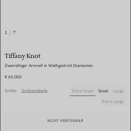
1
/
7
Tiffany Knot
Zweireihiger Armreif in Weißgold mit Diamanten
€ 63.000
Größe
Größentabelle
Extra Small
Small
Large
ausgewählt
Extra Large
NICHT VERFÜGBAR