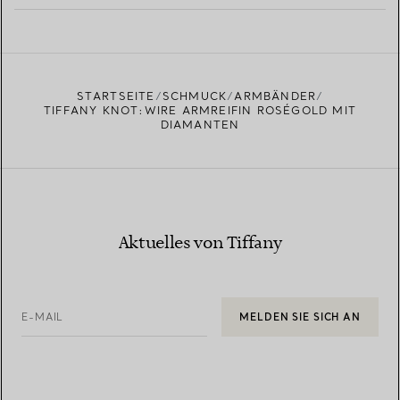
MEHR ERFAHREN
EINEN STORE IN IHRER NÄHE FINDEN
STARTSEITE
SCHMUCK
ARMBÄNDER
TIFFANY KNOT:WIRE ARMREIFIN ROSÉGOLD MIT
DIAMANTEN
Aktuelles von Tiffany
E-MAIL
MELDEN SIE SICH AN