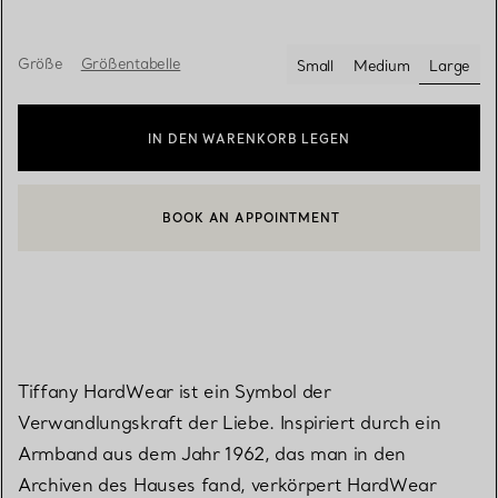
Größe
Größentabelle
Small
Medium
Large
ausgew
IN DEN WARENKORB LEGEN
BOOK AN APPOINTMENT
EINEN KUNDENBERATER KONTAKTIEREN ODER EINEN TERMI
Tiffany HardWear ist ein Symbol der
Verwandlungskraft der Liebe. Inspiriert durch ein
Armband aus dem Jahr 1962, das man in den
Archiven des Hauses fand, verkörpert HardWear