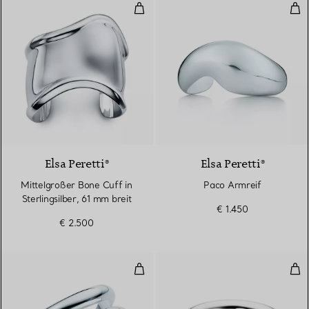
Mittelgroßer Bone Cuff in Sterlin
Pac
Elsa Peretti®
Elsa Peretti®
Mittelgroßer Bone Cuff in
Paco Armreif
Sterlingsilber, 61 mm breit
€ 1.450
€ 2.500
Offener Armreif
Don