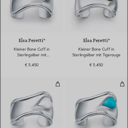
6 gemstones
Elsa Peretti®
Elsa Peretti®
Kleiner Bone Cuff in
Kleiner Bone Cuff in
Sterlingsilber mit
Sterlingsilber mit Tigerauge
Schneeflocken-Obsidian
€ 5.450
€ 5.450
Kleiner Bone Cuff in Sterlingsilb
Klei