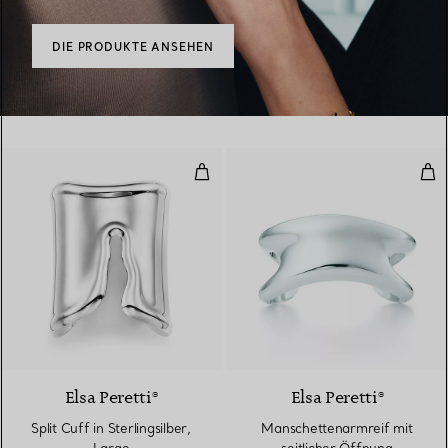
DIE PRODUKTE ANSEHEN
Split Cuff in Sterlingsilber, Large
Man
Elsa Peretti®
Elsa Peretti®
Split Cuff in Sterlingsilber,
Manschettenarmreif mit