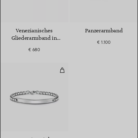
Venezianisches
Panzerarmband
Gliederarmband in
€ 1.100
Silber
€ 680
Armband mit Namensschild