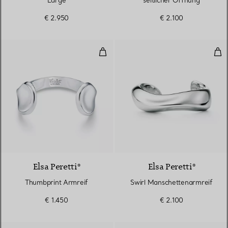
Large
seitlicher Öffnung
€ 2.950
€ 2.100
Thumbprint Armreif
Swi
Elsa Peretti®
Elsa Peretti®
Thumbprint Armreif
Swirl Manschettenarmreif
€ 1.450
€ 2.100