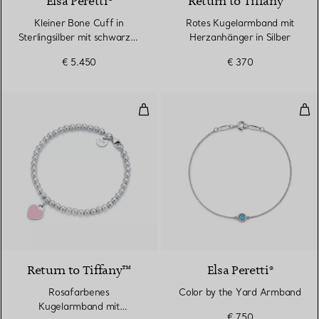
Elsa Peretti®
Return to Tiffany™
Kleiner Bone Cuff in
Rotes Kugelarmband mit
Sterlingsilber mit schwarzer
Herzanhänger in Silber
Nephrit-Jade
€ 5.450
€ 370
Rosafarbenes Kugelarmband mit 
Col
3 Farben
Return to Tiffany™
Elsa Peretti®
Rosafarbenes
Color by the Yard Armband
Kugelarmband mit
€ 750