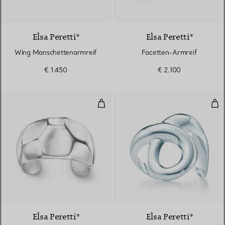
Elsa Peretti®
Elsa Peretti®
Wing Manschettenarmreif
Facetten-Armreif
€ 1.450
€ 2.100
Facetten-Armreif
E M
Elsa Peretti®
Elsa Peretti®