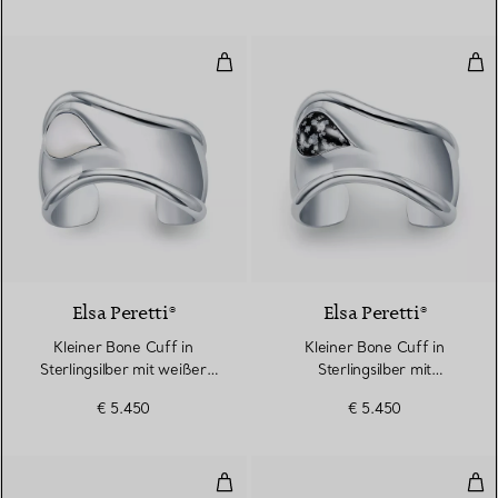
Kleiner Bone Cuff in Sterlingsilb
Kle
6 gemstones
Elsa Peretti®
Elsa Peretti®
Kleiner Bone Cuff in
Kleiner Bone Cuff in
Sterlingsilber mit weißer
Sterlingsilber mit
Nephrit-Jade
Schneeflocken-Obsidian
€ 5.450
€ 5.450
Kleiner Bone Cuff in Sterlingsilb
Klei