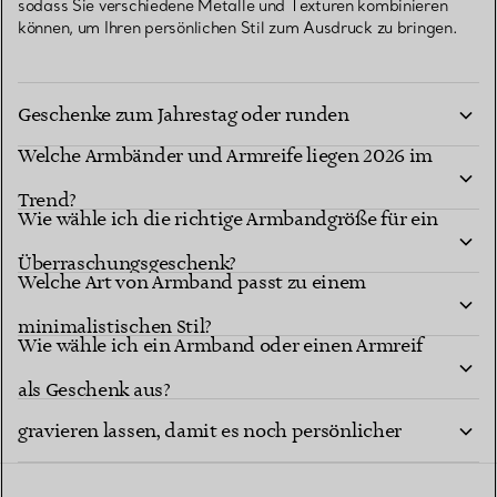
sodass Sie verschiedene Metalle und Texturen kombinieren
können, um Ihren persönlichen Stil zum Ausdruck zu bringen.
Welche Armbänder und Armreife sind die besten
Geschenke zum Jahrestag oder runden
Welche Armbänder und Armreife liegen 2026 im
Geburtstag?
Trend?
Wie wähle ich die richtige Armbandgröße für ein
Überraschungsgeschenk?
Welche Art von Armband passt zu einem
minimalistischen Stil?
Wie wähle ich ein Armband oder einen Armreif
Kann ich ein Armband personalisieren oder
als Geschenk aus?
gravieren lassen, damit es noch persönlicher
wirkt?