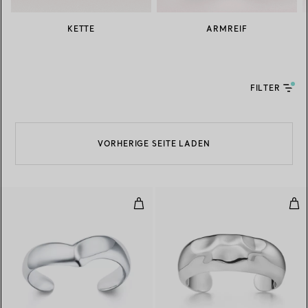
KETTE
ARMREIF
FILTER
VORHERIGE SEITE LADEN
Wing Manschettenarmreif
Fac