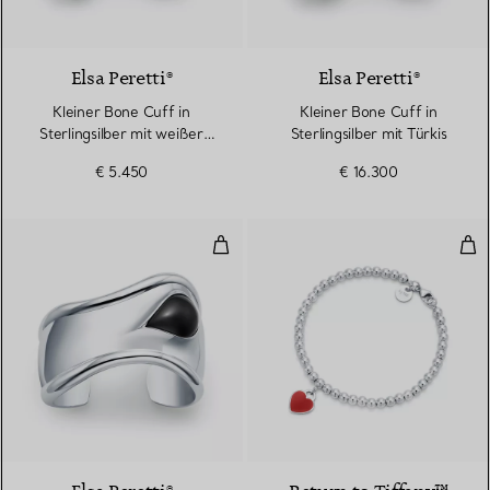
6 gemstones
Elsa Peretti®
Elsa Peretti®
Kleiner Bone Cuff in
Kleiner Bone Cuff in
Sterlingsilber mit weißer
Sterlingsilber mit Türkis
Nephrit-Jade
€ 5.450
€ 16.300
Kleiner Bone Cuff in Sterlingsil
Rot
6 gemstones