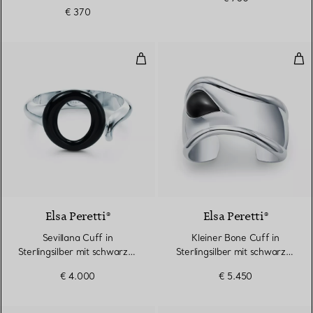
Herzanhänger in Silber,
€ 370
4 mm
Sevillana Cuff in Sterlingsilber 
Kle
Elsa Peretti®
Elsa Peretti®
Sevillana Cuff in
Kleiner Bone Cuff in
Sterlingsilber mit schwarzer
Sterlingsilber mit schwarzer
Nephrit-Jade
Nephrit-Jade
€ 4.000
€ 5.450