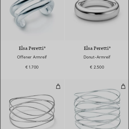
Elsa Peretti®
Elsa Peretti®
Offener Armreif
Donut-Armreif
€ 1.700
€ 2.500
Wave fünfreihiger Armreif
Wav