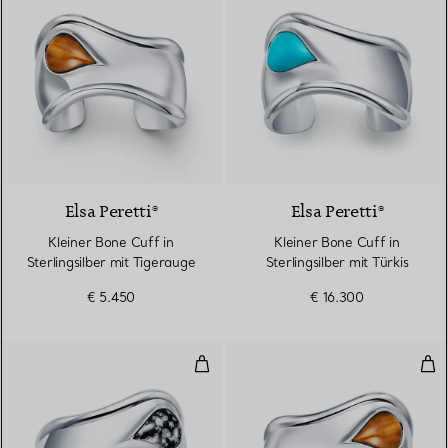
6 gemstones
Elsa Peretti®
Elsa Peretti®
Kleiner Bone Cuff in
Kleiner Bone Cuff in
Sterlingsilber mit Tigerauge
Sterlingsilber mit Türkis
€ 5.450
€ 16.300
Kleiner Bone Cuff in Sterlingsil
Klei