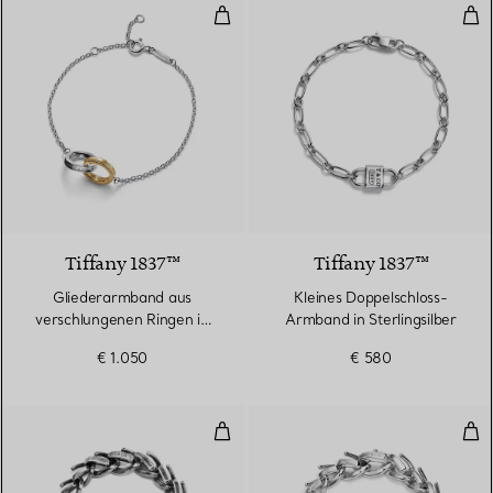
Gliederarmband aus verschlungen
Kle
Tiffany 1837™
Tiffany 1837™
Gliederarmband aus
Kleines Doppelschloss-
verschlungenen Ringen in
Armband in Sterlingsilber
Sterlingsilber und Gelbgold
€ 1.050
€ 580
Mittelgroßes Gliederarmband in 
Mit