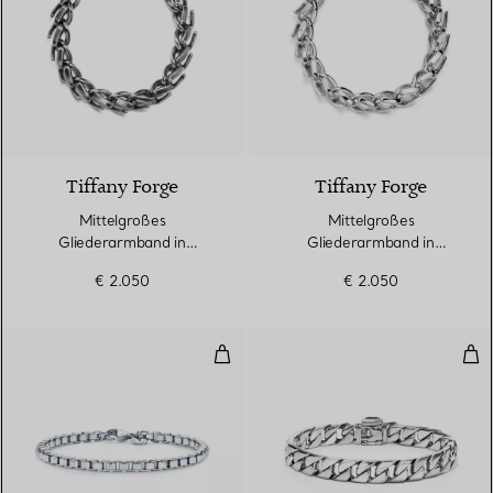
Tiffany Forge
Tiffany Forge
Mittelgroßes
Mittelgroßes
Gliederarmband in
Gliederarmband in
geschwärztem Sterlingsilber
hochglanzpoliertem
€ 2.050
€ 2.050
Sterlingsilber
Venezianisches Gliederarmband i
Pan