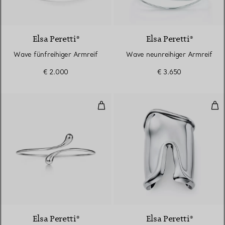
Elsa Peretti®
Elsa Peretti®
Wave fünfreihiger Armreif
Wave neunreihiger Armreif
€ 2.000
€ 3.650
Elongated Teardrop Armreif
Gro
Elsa Peretti®
Elsa Peretti®