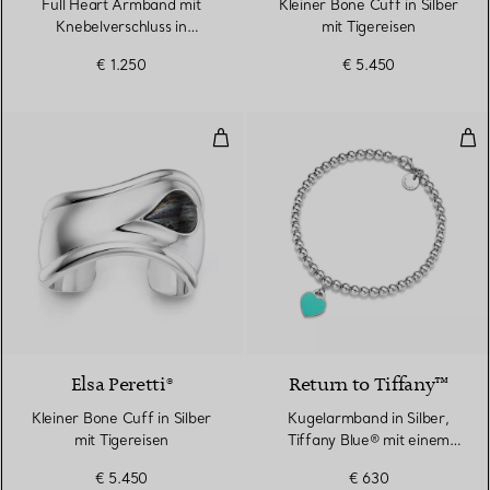
Full Heart Armband mit
Kleiner Bone Cuff in Silber
Knebelverschluss in
mit Tigereisen
Sterlingsilber
€ 1.250
€ 5.450
Kleiner Bone Cuff in Silber mit T
Kug
6 gemstones
Elsa Peretti®
Return to Tiffany™
Kleiner Bone Cuff in Silber
Kugelarmband in Silber,
mit Tigereisen
Tiffany Blue® mit einem
Diamanten, 4 mm
€ 5.450
€ 630