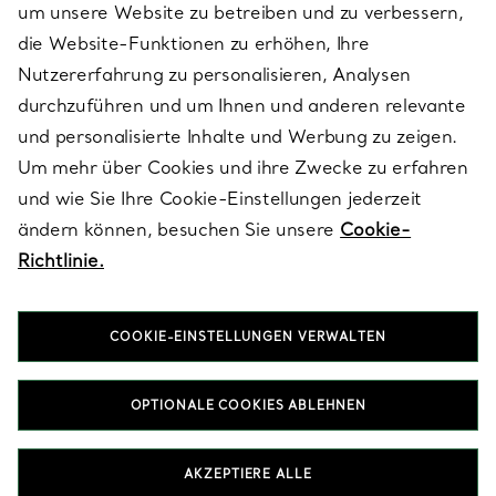
um unsere Website zu betreiben und zu verbessern,
die Website-Funktionen zu erhöhen, Ihre
Nutzererfahrung zu personalisieren, Analysen
ÜBER TIFFANY & CO.
durchzuführen und um Ihnen und anderen relevante
und personalisierte Inhalte und Werbung zu zeigen.
Um mehr über Cookies und ihre Zwecke zu erfahren
RECHTLICHE HINWEISE
und wie Sie Ihre Cookie-Einstellungen jederzeit
ändern können, besuchen Sie unsere
Cookie-
Richtlinie.
FOLGEN SIE UNS
COOKIE-EINSTELLUNGEN VERWALTEN
Standort ändern:
OPTIONALE COOKIES ABLEHNEN
T&Co. 2026
AKZEPTIERE ALLE