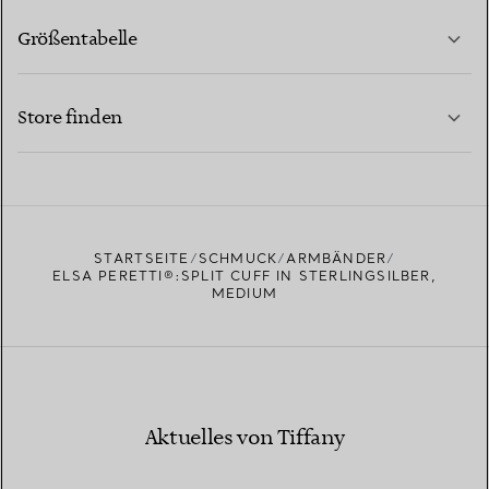
Größentabelle
KONTAKTIEREN SIE UNS
MEHR ERFAHREN
Store finden
MEHR ERFAHREN
EINEN STORE IN IHRER NÄHE FINDEN
STARTSEITE
SCHMUCK
ARMBÄNDER
ELSA PERETTI®:SPLIT CUFF IN STERLINGSILBER,
MEDIUM
Aktuelles von Tiffany