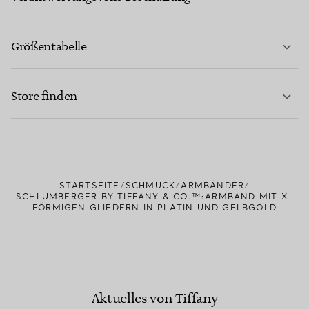
Größentabelle
KONTAKTIEREN SIE UNS
MEHR ERFAHREN
Store finden
MEHR ERFAHREN
EINEN STORE IN IHRER NÄHE FINDEN
STARTSEITE
SCHMUCK
ARMBÄNDER
SCHLUMBERGER BY TIFFANY & CO.™:ARMBAND MIT X-
FÖRMIGEN GLIEDERN IN PLATIN UND GELBGOLD
Aktuelles von Tiffany