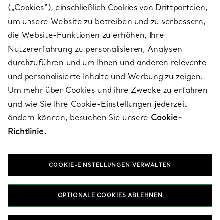
(„Cookies“), einschließlich Cookies von Drittparteien,
SERVICES
um unsere Website zu betreiben und zu verbessern,
die Website-Funktionen zu erhöhen, Ihre
Nutzererfahrung zu personalisieren, Analysen
ÜBER TIFFANY & CO.
durchzuführen und um Ihnen und anderen relevante
und personalisierte Inhalte und Werbung zu zeigen.
Um mehr über Cookies und ihre Zwecke zu erfahren
RECHTLICHE HINWEISE
und wie Sie Ihre Cookie-Einstellungen jederzeit
ändern können, besuchen Sie unsere
Cookie-
Richtlinie.
FOLGEN SIE UNS
COOKIE-EINSTELLUNGEN VERWALTEN
Standort ändern:
OPTIONALE COOKIES ABLEHNEN
T&Co. 2026