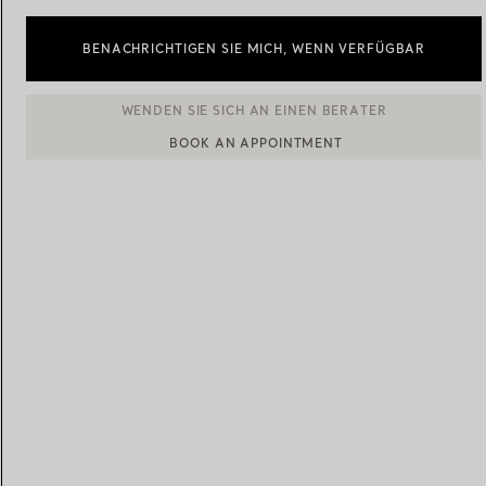
BENACHRICHTIGEN SIE MICH, WENN VERFÜGBAR
Eheringe für Damen
Eheringe für Herren
BOOK AN APPOINTMENT
EINEN KUNDENBERATER KONTAKTIEREN ODER EINEN TERM
Vereinbaren Sie Ihren
Termin
mit e