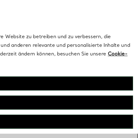
dernen Stils |
Jetzt Entdecken
Kontaktieren Sie un
Melden Sie sich
re Website zu betreiben und zu verbessern, die
und anderen relevante und personalisierte Inhalte und
ederzeit ändern können, besuchen Sie unsere
Cookie-