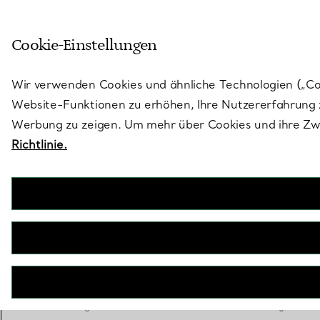
Skulptural von Natur aus. Iko
Cookie-Einstellungen
Gehen Sie auf die Seite „Stores“
Wir verwenden Cookies und ähnliche Technologien („Cook
Website-Funktionen zu erhöhen, Ihre Nutzererfahrung z
Werbung zu zeigen. Um mehr über Cookies und ihre Zwe
Richtlinie.
Return to Tiffany™
Armband mit Herzanhänger in Silber, 8 mm
€ 730
Größe
Größentabelle
Small
Medium
Large
ausgewählt
Personalisierung
Hinzufügen