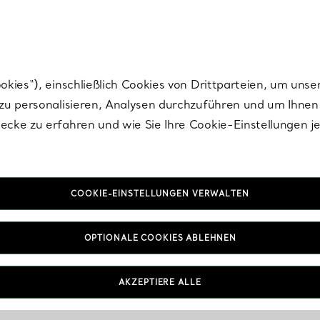
nisch im Design. Die Kreationen von Elsa Peretti® sind zeitlose Ikonen mo
ies“), einschließlich Cookies von Drittparteien, um unse
u personalisieren, Analysen durchzuführen und um Ihnen 
cke zu erfahren und wie Sie Ihre Cookie-Einstellungen j
COOKIE-EINSTELLUNGEN VERWALTEN
OPTIONALE COOKIES ABLEHNEN
AKZEPTIERE ALLE