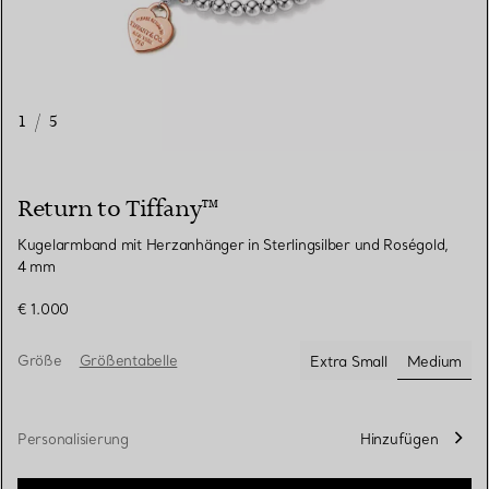
1
/
5
Return to Tiffany™
Kugelarmband mit Herzanhänger in Sterlingsilber und Roségold,
4 mm
€ 1.000
Größe
Größentabelle
Extra Small
Medium
ausgewä
Personalisierung
Hinzufügen