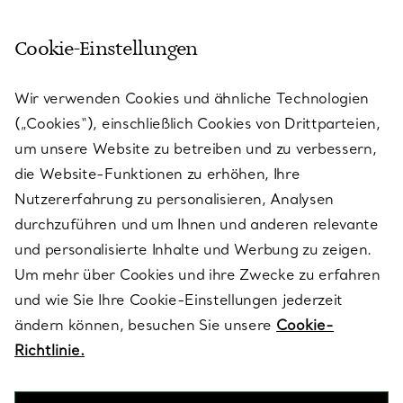
Cookie-Einstellungen
KUNDENSERVICE
Wir verwenden Cookies und ähnliche Technologien
(„Cookies“), einschließlich Cookies von Drittparteien,
SERVICES
um unsere Website zu betreiben und zu verbessern,
die Website-Funktionen zu erhöhen, Ihre
Nutzererfahrung zu personalisieren, Analysen
ÜBER TIFFANY & CO.
durchzuführen und um Ihnen und anderen relevante
und personalisierte Inhalte und Werbung zu zeigen.
Um mehr über Cookies und ihre Zwecke zu erfahren
RECHTLICHE HINWEISE
und wie Sie Ihre Cookie-Einstellungen jederzeit
ändern können, besuchen Sie unsere
Cookie-
Richtlinie.
FOLGEN SIE UNS