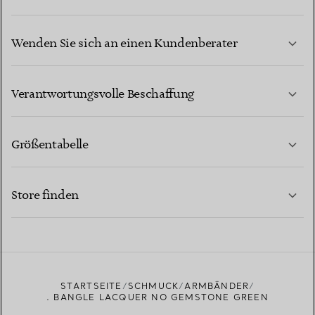
Wenden Sie sich an einen Kundenberater
MEHR ERFAHREN
Verantwortungsvolle Beschaffung
Größentabelle
KONTAKTIEREN SIE UNS
MEHR ERFAHREN
Store finden
MEHR ERFAHREN
EINEN STORE IN IHRER NÄHE FINDEN
STARTSEITE
SCHMUCK
ARMBÄNDER
. BANGLE LACQUER NO GEMSTONE GREEN