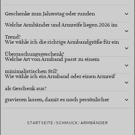
Welche Armbänder und Armreife sind die besten
Geschenke zum Jahrestag oder runden
Welche Armbänder und Armreife liegen 2026 im
Geburtstag?
Trend?
Wie wähle ich die richtige Armbandgröße für ein
Überraschungsgeschenk?
Welche Art von Armband passt zu einem
minimalistischen Stil?
Wie wähle ich ein Armband oder einen Armreif
Kann ich ein Armband personalisieren oder
als Geschenk aus?
gravieren lassen, damit es noch persönlicher
wirkt?
STARTSEITE
SCHMUCK
ARMBÄNDER