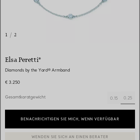
1
/
2
Elsa Peretti®
Diamonds by the Yard® Armband
€ 3.250
Gesamtkaratgewicht
0.25
0.15
ausge
BENACHRICHTIGEN SIE MICH, WENN VERFÜGBAR