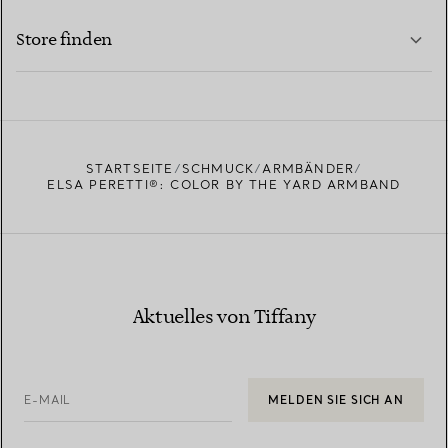
MEHR ERFAHREN
Store finden
MEHR ERFAHREN
EINEN STORE IN IHRER NÄHE FINDEN
STARTSEITE
SCHMUCK
ARMBÄNDER
ELSA PERETTI®: COLOR BY THE YARD ARMBAND
Aktuelles von Tiffany
E-MAIL
MELDEN SIE SICH AN