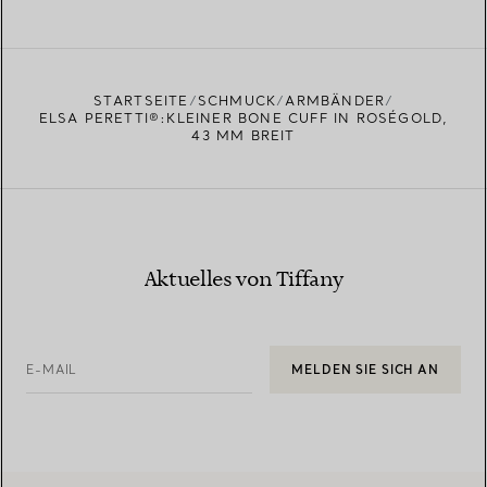
MEHR ERFAHREN
EINEN STORE IN IHRER NÄHE FINDEN
STARTSEITE
SCHMUCK
ARMBÄNDER
ELSA PERETTI®:KLEINER BONE CUFF IN ROSÉGOLD,
43 MM BREIT
Aktuelles von Tiffany
E-MAIL
MELDEN SIE SICH AN