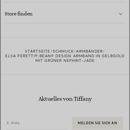
KONTAKTIEREN SIE UNS
MEHR ERFAHREN
Store finden
MEHR ERFAHREN
EINEN STORE IN IHRER NÄHE FINDEN
STARTSEITE
SCHMUCK
ARMBÄNDER
ELSA PERETTI®:BEAN® DESIGN ARMBAND IN GELBGOLD
MIT GRÜNER NEPHRIT-JADE
Aktuelles von Tiffany
E-MAIL
MELDEN SIE SICH AN