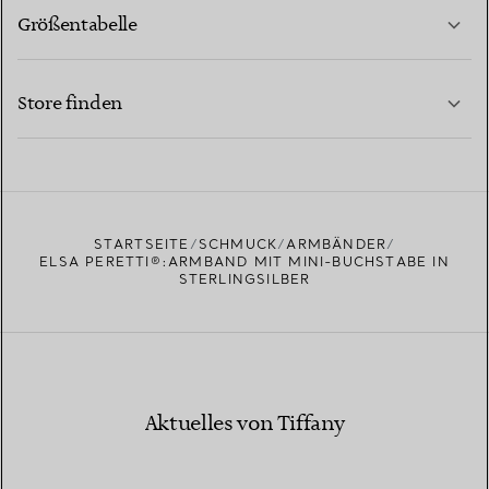
Größentabelle
KONTAKTIEREN SIE UNS
MEHR ERFAHREN
Store finden
MEHR ERFAHREN
EINEN STORE IN IHRER NÄHE FINDEN
STARTSEITE
SCHMUCK
ARMBÄNDER
ELSA PERETTI®:ARMBAND MIT MINI-BUCHSTABE IN
STERLINGSILBER
Aktuelles von Tiffany