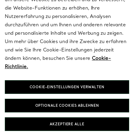
die Website-Funktionen zu erhöhen, Ihre
Nutzererfahrung zu personalisieren, Analysen
ÜBER TIFFANY & CO.
durchzuführen und um Ihnen und anderen relevante
und personalisierte Inhalte und Werbung zu zeigen.
Um mehr über Cookies und ihre Zwecke zu erfahren
RECHTLICHE HINWEISE
und wie Sie Ihre Cookie-Einstellungen jederzeit
ändern können, besuchen Sie unsere
Cookie-
Richtlinie.
FOLGEN SIE UNS
COOKIE-EINSTELLUNGEN VERWALTEN
Standort ändern:
OPTIONALE COOKIES ABLEHNEN
T&Co. 2026
AKZEPTIERE ALLE