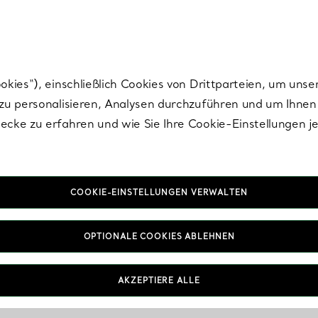
nisch im Design. Die Kreationen von Elsa Peretti® sind zeitlose Ikonen mo
ies“), einschließlich Cookies von Drittparteien, um unse
u personalisieren, Analysen durchzuführen und um Ihnen 
cke zu erfahren und wie Sie Ihre Cookie-Einstellungen j
COOKIE-EINSTELLUNGEN VERWALTEN
OPTIONALE COOKIES ABLEHNEN
AKZEPTIERE ALLE