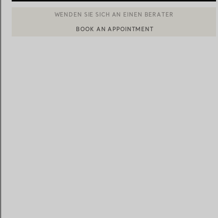
BOOK AN APPOINTMENT
EINEN KUNDENBERATER KONTAKTIEREN ODER EINEN TERM
Eheringe für Damen
Eheringe für Herren
Vereinbaren Sie Ihren
Termin
mit e