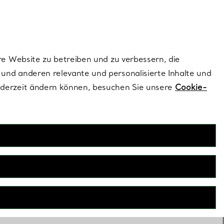
dernen Stils |
Jetzt Entdecken
Kontaktieren Sie un
Melden Sie sich
re Website zu betreiben und zu verbessern, die
und anderen relevante und personalisierte Inhalte und
ederzeit ändern können, besuchen Sie unsere
Cookie-