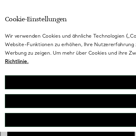
Skulptural von Natur aus. Iko
Cookie-Einstellungen
Gehen Sie auf die Seite „Stores“
Wir verwenden Cookies und ähnliche Technologien („Cook
Website-Funktionen zu erhöhen, Ihre Nutzererfahrung z
Werbung zu zeigen. Um mehr über Cookies und ihre Zwe
Richtlinie.
Tiffany HardWear
Gliederarmband, große Glieder in Gelbgold
€ 16.200
Größe
Größentabelle
Small
Medium
Large
ausgewählt
IN DEN WARENKORB LEGEN