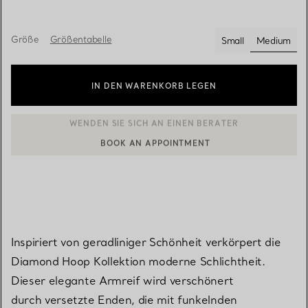
Größe
Größentabelle
Small
Medium
ausgewä
IN DEN WARENKORB LEGEN
BOOK AN APPOINTMENT
EINEN KUNDENBERATER KONTAKTIEREN ODER EINEN TERMI
Inspiriert von geradliniger Schönheit verkörpert die
Diamond Hoop Kollektion moderne Schlichtheit.
Dieser elegante Armreif wird verschönert
durch versetzte Enden, die mit funkelnden