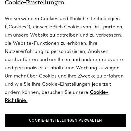
Cookie-Einstellungen
KUNDENSERVICE
Wir verwenden Cookies und ähnliche Technologien
(„Cookies“), einschließlich Cookies von Drittparteien,
SERVICES
um unsere Website zu betreiben und zu verbessern,
die Website-Funktionen zu erhöhen, Ihre
Nutzererfahrung zu personalisieren, Analysen
ÜBER TIFFANY & CO.
durchzuführen und um Ihnen und anderen relevante
und personalisierte Inhalte und Werbung zu zeigen.
Um mehr über Cookies und ihre Zwecke zu erfahren
RECHTLICHE HINWEISE
und wie Sie Ihre Cookie-Einstellungen jederzeit
ändern können, besuchen Sie unsere
Cookie-
Richtlinie.
FOLGEN SIE UNS
COOKIE-EINSTELLUNGEN VERWALTEN
Standort ändern: