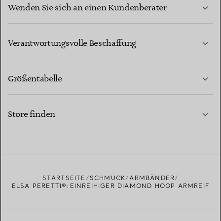
Wenden Sie sich an einen Kundenberater
MEHR ERFAHREN
Verantwortungsvolle Beschaffung
Größentabelle
KONTAKTIEREN SIE UNS
MEHR ERFAHREN
Store finden
MEHR ERFAHREN
EINEN STORE IN IHRER NÄHE FINDEN
STARTSEITE
SCHMUCK
ARMBÄNDER
ELSA PERETTI®:EINREIHIGER DIAMOND HOOP ARMREIF