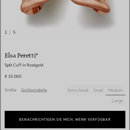
1
/
5
Elsa Peretti®
Split Cuff in Roségold
€ 33.000
Größe
Größentabelle
Extra Small
Small
Medium
ausgewä
Large
BENACHRICHTIGEN SIE MICH, WENN VERFÜGBAR