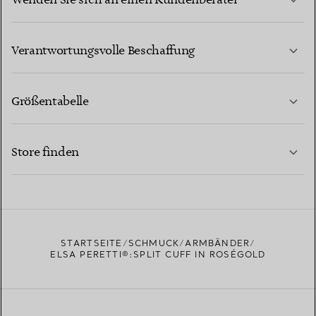
Wenden Sie sich an einen Kundenberater
MEHR ERFAHREN
Verantwortungsvolle Beschaffung
Größentabelle
KONTAKTIEREN SIE UNS
MEHR ERFAHREN
Store finden
MEHR ERFAHREN
EINEN STORE IN IHRER NÄHE FINDEN
STARTSEITE
SCHMUCK
ARMBÄNDER
ELSA PERETTI®:SPLIT CUFF IN ROSÉGOLD