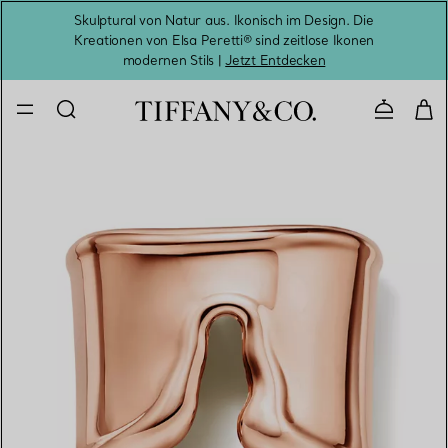
Skulptural von Natur aus. Ikonisch im Design. Die
Kreationen von Elsa Peretti® sind zeitlose Ikonen
Melde
modernen Stils |
Jetzt Entdecken
Kontaktie