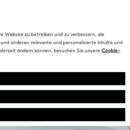
dernen Stils |
Jetzt Entdecken
Kontaktieren Sie 
Melden Sie si
re Website zu betreiben und zu verbessern, die
und anderen relevante und personalisierte Inhalte und
ederzeit ändern können, besuchen Sie unsere
Cookie-
Armreife
Armreifen in Sterlingsilber und 18 Karat Gelb-, Weiß- und
 durch auffällige Details und funkelnde Diamanten aus: ein
en vollendeten Look, sowohl tagsüber als auch abends.