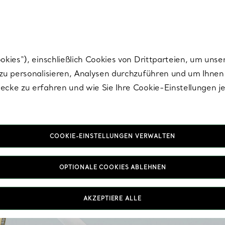
nisch im Design. Die Kreationen von Elsa Peretti® sind zeitlose Ikonen mo
ies“), einschließlich Cookies von Drittparteien, um unse
u personalisieren, Analysen durchzuführen und um Ihnen 
cke zu erfahren und wie Sie Ihre Cookie-Einstellungen j
COOKIE-EINSTELLUNGEN VERWALTEN
OPTIONALE COOKIES ABLEHNEN
Unsere Kollektion an 
Roségold zeichnet sich
Must-have für ein
AKZEPTIERE ALLE