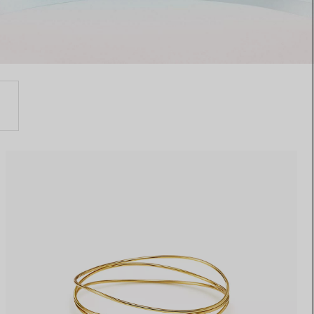
Elsa Peretti®
Tipps zur Auswahl eines
Eherings