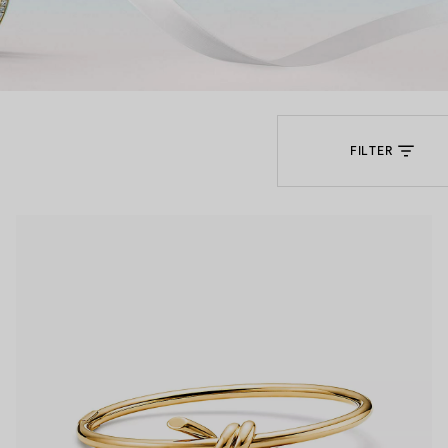
Partnerringe
Eternity Ringe
FILTER
inem Tiffany-Diamantenexperten.