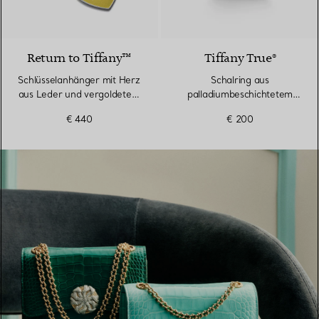
5 Farben
Return to Tiffany™
Tiffany True®
Schlüsselanhänger mit Herz
Schalring aus
aus Leder und vergoldetem
palladiumbeschichtetem
Messing
Metall
€ 440
€ 200