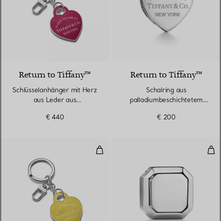
5 Farben
Return to Tiffany™
Return to Tiffany™
Schlüsselanhänger mit Herz
Schalring aus
aus Leder aus
palladiumbeschichtetem
palladiumbeschichtetem
Metall
€ 440
€ 200
Messing
Schlüsselanhänger mit Herz aus
Sch