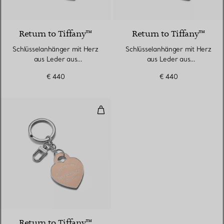
5 Farben
Return to Tiffany™
Return to Tiffany™
Schlüsselanhänger mit Herz
Schlüsselanhänger mit Herz
aus Leder aus
aus Leder aus
palladiumbeschichtetem
palladiumbeschichtetem
€ 440
€ 440
Messing
Messing
Schlüsselanhänger mit Herz aus
5 Farben
Return to Tiffany™