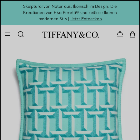
Skulptural von Natur aus. Ikonisch im Design. Die
Kreationen von Elsa Peretti® sind zeitlose Ikonen
Melde
modernen Stils |
Jetzt Entdecken
Kontaktie