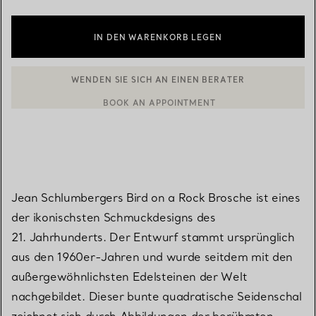
IN DEN WARENKORB LEGEN
WENDEN SIE SICH AN EINEN BERATER
BOOK AN APPOINTMENT
EINEN KUNDENBERATER KONTAKTIEREN ODER EINEN TERMI
Jean Schlumbergers Bird on a Rock Brosche ist eines
der ikonischsten Schmuckdesigns des
21. Jahrhunderts. Der Entwurf stammt ursprünglich
aus den 1960er-Jahren und wurde seitdem mit den
außergewöhnlichsten Edelsteinen der Welt
nachgebildet. Dieser bunte quadratische Seidenschal
zeichnet sich durch Abbildungen der berühmten