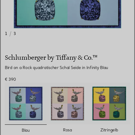
1
/
3
Schlumberger by Tiffany & Co.™
Bird on a Rock quadratischer Schal Seide in Infinity Blau
€ 390
ausgewählt
Rosa
Zitringelb
Blau