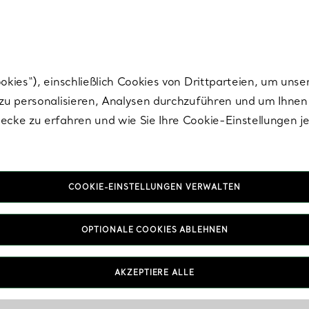
nisch im Design. Die Kreationen von Elsa Peretti® sind zeitlose Ikonen mo
ies“), einschließlich Cookies von Drittparteien, um unse
u personalisieren, Analysen durchzuführen und um Ihnen 
cke zu erfahren und wie Sie Ihre Cookie-Einstellungen j
COOKIE-EINSTELLUNGEN VERWALTEN
OPTIONALE COOKIES ABLEHNEN
AKZEPTIERE ALLE
IN VEREINBAREN