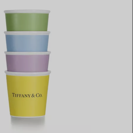
Elsa Peretti®
Tipps zur Auswahl eines
Eherings