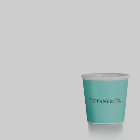
Partnerringe
Eternity Ringe
inem Tiffany-Diamantenexperten.