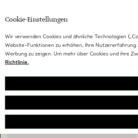
Skulptural von Natur aus. Iko
Cookie-Einstellungen
Gehen Sie auf die Seite „Stores“
Wir verwenden Cookies und ähnliche Technologien („Cook
Website-Funktionen zu erhöhen, Ihre Nutzererfahrung z
Werbung zu zeigen. Um mehr über Cookies und ihre Zwe
Richtlinie.
Tiffany Cups
Tiffany Espressotassen aus Porzellan, 5er-Set
€ 330
BENACHRICHTIGEN SIE MICH, WENN VERFÜGBAR
WENDEN SIE SICH AN EINEN BERATER
EINEN KUNDENBERATER KONTAKTIEREN ODER EINEN TERM