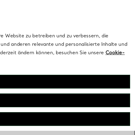
dernen Stils |
Jetzt Entdecken
Kontaktieren Sie un
Melden Sie sich
re Website zu betreiben und zu verbessern, die
und anderen relevante und personalisierte Inhalte und
ederzeit ändern können, besuchen Sie unsere
Cookie-