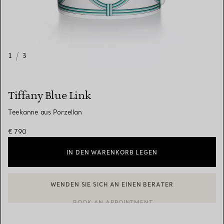
1
/
3
Tiffany Blue Link
Teekanne aus Porzellan
€ 790
IN DEN WARENKORB LEGEN
WENDEN SIE SICH AN EINEN BERATER
EINEN KUNDENBERATER KONTAKTIEREN ODER EINEN TERMI
BOOK AN APPOINTMENT