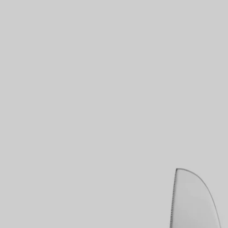
Partnerringe
Eternity Ringe
inem Tiffany-Diamantenexperten.