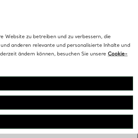
dernen Stils |
Jetzt Entdecken
Kontaktieren Sie un
Melden Sie sich
re Website zu betreiben und zu verbessern, die
und anderen relevante und personalisierte Inhalte und
ederzeit ändern können, besuchen Sie unsere
Cookie-