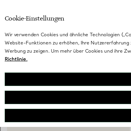
Skulptural von Natur aus. Iko
Cookie-Einstellungen
Gehen Sie auf die Seite „Stores“
Wir verwenden Cookies und ähnliche Technologien („Cook
Website-Funktionen zu erhöhen, Ihre Nutzererfahrung z
Werbung zu zeigen. Um mehr über Cookies und ihre Zwe
Richtlinie.
Diamond Point
Käserservier-Set
€ 510
BENACHRICHTIGEN SIE MICH, WENN VERFÜGBAR
WENDEN SIE SICH AN EINEN BERATER
BOOK AN APPOINTMENT
EINEN KUNDENBERATER KONTAKTIEREN ODER EINEN TERM