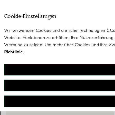
Skulptural von Natur aus. Iko
Cookie-Einstellungen
Gehen Sie auf die Seite „Stores“
Wir verwenden Cookies und ähnliche Technologien („Cook
Website-Funktionen zu erhöhen, Ihre Nutzererfahrung z
Werbung zu zeigen. Um mehr über Cookies und ihre Zwe
Richtlinie.
Tiffany Jardin
Platzteller aus Porzellan
€ 270
IN DEN WARENKORB LEGEN
WENDEN SIE SICH AN EINEN BERATER
BOOK AN APPOINTMENT
EINEN KUNDENBERATER KONTAKTIEREN ODER EINEN TERM