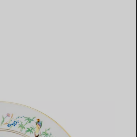
Elsa Peretti®
Tipps zur Auswahl eines
Eherings