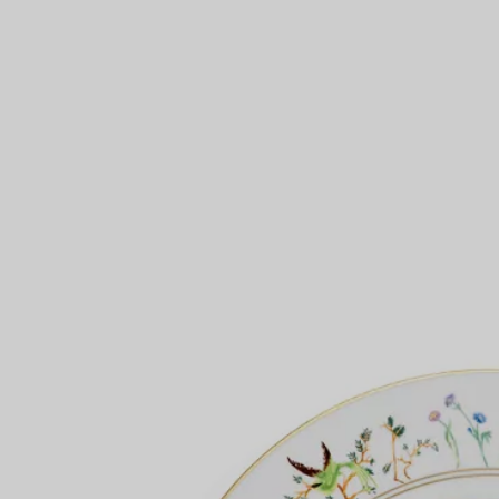
Partnerringe
Eternity Ringe
inem Tiffany-Diamantenexperten.