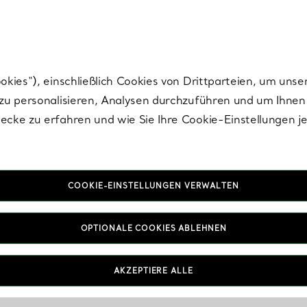
nisch im Design. Die Kreationen von Elsa Peretti® sind zeitlose Ikonen mo
ies“), einschließlich Cookies von Drittparteien, um unse
u personalisieren, Analysen durchzuführen und um Ihnen 
cke zu erfahren und wie Sie Ihre Cookie-Einstellungen j
COOKIE-EINSTELLUNGEN VERWALTEN
OPTIONALE COOKIES ABLEHNEN
AKZEPTIERE ALLE
IN VEREINBAREN