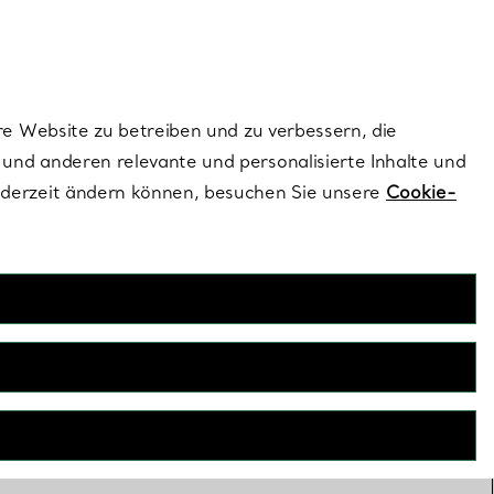
dernen Stils |
Jetzt Entdecken
Kontaktieren Sie un
Melden Sie sich
re Website zu betreiben und zu verbessern, die
und anderen relevante und personalisierte Inhalte und
ederzeit ändern können, besuchen Sie unsere
Cookie-