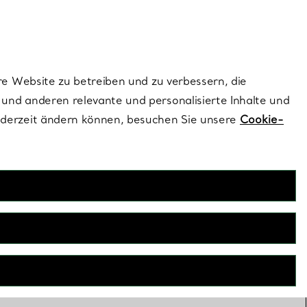
dernen Stils |
Jetzt Entdecken
Kontaktieren Sie un
Melden Sie sich
re Website zu betreiben und zu verbessern, die
und anderen relevante und personalisierte Inhalte und
ederzeit ändern können, besuchen Sie unsere
Cookie-