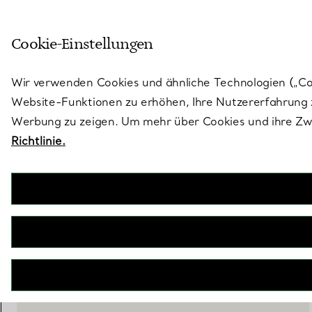
Skulptural von Natur aus. Iko
Cookie-Einstellungen
Gehen Sie auf die Seite „Stores“
Wir verwenden Cookies und ähnliche Technologien („Cook
Website-Funktionen zu erhöhen, Ihre Nutzererfahrung z
Werbung zu zeigen. Um mehr über Cookies und ihre Zwe
Richtlinie.
Tiffany Batik
Suppenschüssel aus Porzellan
€ 230
NICHT VERFÜGBAR
BOOK AN APPOINTMENT
EINEN KUNDENBERATER KONTAKTIEREN ODER EINEN TERM