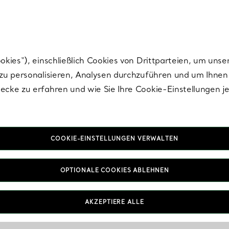
nisch im Design. Die Kreationen von Elsa Peretti® sind zeitlose Ikonen mo
ies“), einschließlich Cookies von Drittparteien, um unse
u personalisieren, Analysen durchzuführen und um Ihnen 
cke zu erfahren und wie Sie Ihre Cookie-Einstellungen j
COOKIE-EINSTELLUNGEN VERWALTEN
OPTIONALE COOKIES ABLEHNEN
AKZEPTIERE ALLE
IN VEREINBAREN