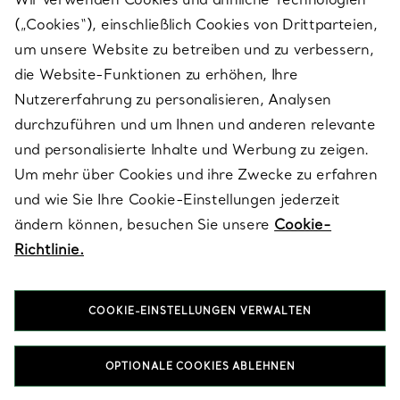
(„Cookies“), einschließlich Cookies von Drittparteien,
SERVICES
um unsere Website zu betreiben und zu verbessern,
die Website-Funktionen zu erhöhen, Ihre
Nutzererfahrung zu personalisieren, Analysen
ÜBER TIFFANY & CO.
durchzuführen und um Ihnen und anderen relevante
und personalisierte Inhalte und Werbung zu zeigen.
Um mehr über Cookies und ihre Zwecke zu erfahren
RECHTLICHE HINWEISE
und wie Sie Ihre Cookie-Einstellungen jederzeit
ändern können, besuchen Sie unsere
Cookie-
Richtlinie.
FOLGEN SIE UNS
COOKIE-EINSTELLUNGEN VERWALTEN
Standort ändern:
OPTIONALE COOKIES ABLEHNEN
T&Co. 2026