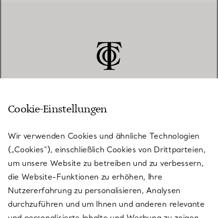
Cookie-Einstellungen
KUNDENSERVICE
Wir verwenden Cookies und ähnliche Technologien
(„Cookies“), einschließlich Cookies von Drittparteien,
SERVICES
um unsere Website zu betreiben und zu verbessern,
die Website-Funktionen zu erhöhen, Ihre
Nutzererfahrung zu personalisieren, Analysen
ÜBER TIFFANY & CO.
durchzuführen und um Ihnen und anderen relevante
und personalisierte Inhalte und Werbung zu zeigen.